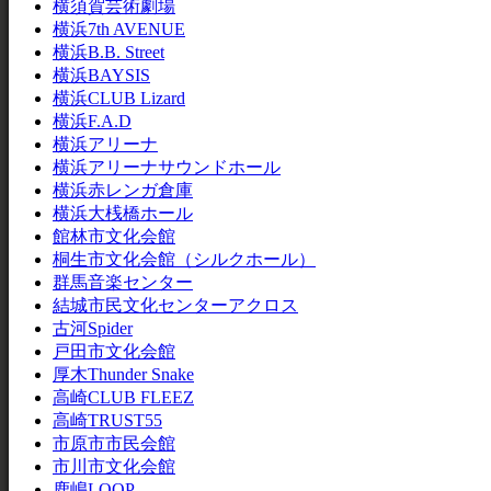
横須賀芸術劇場
横浜7th AVENUE
横浜B.B. Street
横浜BAYSIS
横浜CLUB Lizard
横浜F.A.D
横浜アリーナ
横浜アリーナサウンドホール
横浜赤レンガ倉庫
横浜大桟橋ホール
館林市文化会館
桐生市文化会館（シルクホール）
群馬音楽センター
結城市民文化センターアクロス
古河Spider
戸田市文化会館
厚木Thunder Snake
高崎CLUB FLEEZ
高崎TRUST55
市原市市民会館
市川市文化会館
鹿嶋LOOP