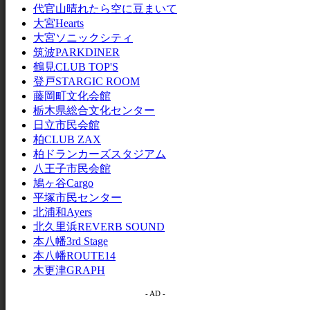
代官山晴れたら空に豆まいて
大宮Hearts
大宮ソニックシティ
筑波PARKDINER
鶴見CLUB TOP'S
登戸STARGIC ROOM
藤岡町文化会館
栃木県総合文化センター
日立市民会館
柏CLUB ZAX
柏ドランカーズスタジアム
八王子市民会館
鳩ヶ谷Cargo
平塚市民センター
北浦和Ayers
北久里浜REVERB SOUND
本八幡3rd Stage
本八幡ROUTE14
木更津GRAPH
- AD -