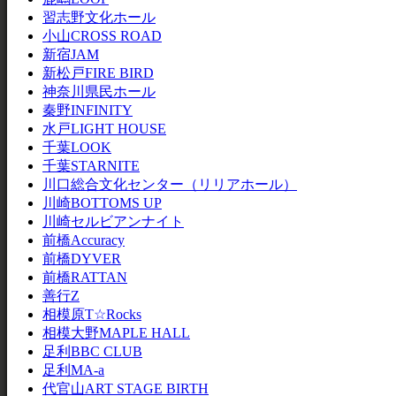
習志野文化ホール
小山CROSS ROAD
新宿JAM
新松戸FIRE BIRD
神奈川県民ホール
秦野INFINITY
水戸LIGHT HOUSE
千葉LOOK
千葉STARNITE
川口総合文化センター（リリアホール）
川崎BOTTOMS UP
川崎セルビアンナイト
前橋Accuracy
前橋DYVER
前橋RATTAN
善行Z
相模原T☆Rocks
相模大野MAPLE HALL
足利BBC CLUB
足利MA-a
代官山ART STAGE BIRTH