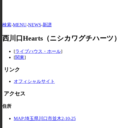
検索
-
MENU
-
NEWS
-
新譜
西川口Hearts（ニシカワグチハーツ）
[
ライブハウス・ホール
]
[
関東
]
リンク
オフィシャルサイト
アクセス
住所
MAP:埼玉県川口市並木2-10-25