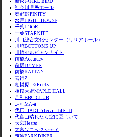
新松戸FIRE BIRD
神奈川県民ホール
秦野INFINITY
水戸LIGHT HOUSE
千葉LOOK
千葉STARNITE
川口総合文化センター（リリアホール）
川崎BOTTOMS UP
川崎セルビアンナイト
前橋Accuracy
前橋DYVER
前橋RATTAN
善行Z
相模原T☆Rocks
相模大野MAPLE HALL
足利BBC CLUB
足利MA-a
代官山ART STAGE BIRTH
代官山晴れたら空に豆まいて
大宮Hearts
大宮ソニックシティ
筑波PARKDINER