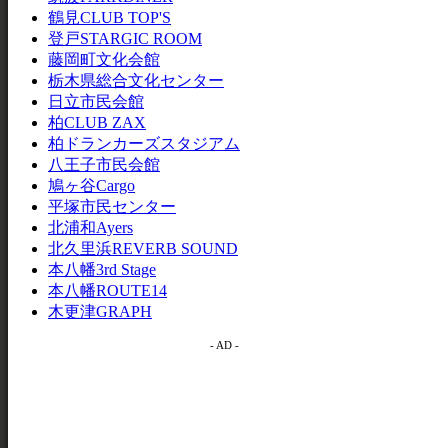
鶴見CLUB TOP'S
登戸STARGIC ROOM
藤岡町文化会館
栃木県総合文化センター
日立市民会館
柏CLUB ZAX
柏ドランカーズスタジアム
八王子市民会館
鳩ヶ谷Cargo
平塚市民センター
北浦和Ayers
北久里浜REVERB SOUND
本八幡3rd Stage
本八幡ROUTE14
木更津GRAPH
- AD -