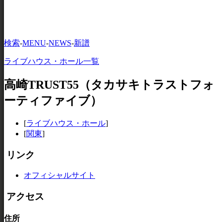
検索
-
MENU
-
NEWS
-
新譜
ライブハウス・ホール一覧
高崎TRUST55（タカサキトラストフォ
ーティファイブ）
[
ライブハウス・ホール
]
[
関東
]
リンク
オフィシャルサイト
アクセス
住所