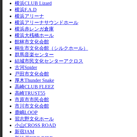
横浜CLUB Lizard
横浜F.A.D
横浜アリーナ
横浜アリーナサウンドホール
横浜赤レンガ倉庫
横浜大桟橋ホール
館林市文化会館
桐生市文化会館（シルクホール）
群馬音楽センター
結城市民文化センターアクロス
古河Spider
戸田市文化会館
厚木Thunder Snake
高崎CLUB FLEEZ
高崎TRUST55
市原市市民会館
市川市文化会館
鹿嶋LOOP
習志野文化ホール
小山CROSS ROAD
新宿JAM