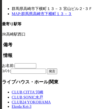
群馬県高崎市下横町１３－３ 宮山ビル２･３Ｆ
MAP:群馬県高崎市下横町１３－３
最寄り駅等
JR高崎駅西口
備考
情報
お名前:
ｺﾒﾝﾄ:
ライブハウス・ホール|関東
CLUB CITTA'川崎
CLUB SONIC水戸
CLUB24 YOKOHAMA
Ekoda Kei-3