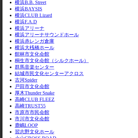
横浜B.B. Street
横浜BAYSIS
横浜CLUB Lizard
横浜F.A.D
横浜アリーナ
横浜アリーナサウンドホール
横浜赤レンガ倉庫
横浜大桟橋ホール
館林市文化会館
桐生市文化会館（シルクホール）
群馬音楽センター
結城市民文化センターアクロス
古河Spider
戸田市文化会館
厚木Thunder Snake
高崎CLUB FLEEZ
高崎TRUST55
市原市市民会館
市川市文化会館
鹿嶋LOOP
習志野文化ホール