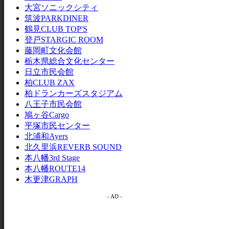
大宮ソニックシティ
筑波PARKDINER
鶴見CLUB TOP'S
登戸STARGIC ROOM
藤岡町文化会館
栃木県総合文化センター
日立市民会館
柏CLUB ZAX
柏ドランカーズスタジアム
八王子市民会館
鳩ヶ谷Cargo
平塚市民センター
北浦和Ayers
北久里浜REVERB SOUND
本八幡3rd Stage
本八幡ROUTE14
木更津GRAPH
- AD -