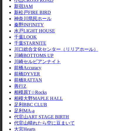
小山CROSS ROAD
新宿JAM
新松戸FIRE BIRD
神奈川県民ホール
秦野INFINITY
水戸LIGHT HOUSE
千葉LOOK
千葉STARNITE
川口総合文化センター（リリアホール）
川崎BOTTOMS UP
川崎セルビアンナイト
前橋Accuracy
前橋DYVER
前橋RATTAN
善行Z
相模原T☆Rocks
相模大野MAPLE HALL
足利BBC CLUB
足利MA-a
代官山ART STAGE BIRTH
代官山晴れたら空に豆まいて
大宮Hearts