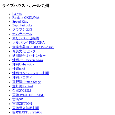
ライブハウス・ホール|九州
La.ous
Rock in OKINAWA
Speed King
Zepp Fukuoka
クラブシエロ
ナムラホール
マリンメッセ福岡
メルパルクFUKUOKA
奄美大島ROADHOUSE Asivi
奄美文化センター
延岡総合文化センター
沖縄7th Haeven Koza
沖縄Cyber-Box
沖縄mnd
沖縄コンベンション劇場
沖縄パロディ
宜野湾Human Stage
宜野湾K-mind
久留米GEILS
宮崎 WEATHER KING
宮崎SR
宮崎ZETTON
宮崎県立芸術劇場
熊本BATTLE STAGE