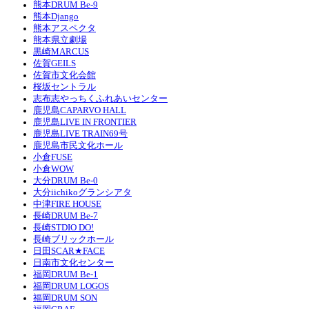
熊本DRUM Be-9
熊本Django
熊本アスペクタ
熊本県立劇場
黒崎MARCUS
佐賀GEILS
佐賀市文化会館
桜坂セントラル
志布志やっちくふれあいセンター
鹿児島CAPARVO HALL
鹿児島LIVE IN FRONTIER
鹿児島LIVE TRAIN69号
鹿児島市民文化ホール
小倉FUSE
小倉WOW
大分DRUM Be-0
大分iichikoグランシアタ
中津FIRE HOUSE
長崎DRUM Be-7
長崎STDIO DO!
長崎ブリックホール
日田SCAR★FACE
日南市文化センター
福岡DRUM Be-1
福岡DRUM LOGOS
福岡DRUM SON