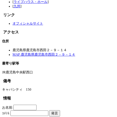
[
ライブハウス・ホール
]
[
九州
]
リンク
オフィシャルサイト
アクセス
住所
鹿児島県鹿児島市西田２－９－１４
MAP:鹿児島県鹿児島市西田２－９－１４
最寄り駅等
JR鹿児島中央駅西口
備考
キャパシティ 150
情報
お名前:
ｺﾒﾝﾄ: