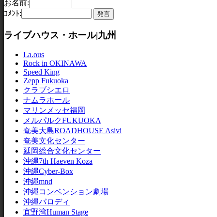
お名前:
ｺﾒﾝﾄ:
ライブハウス・ホール|九州
La.ous
Rock in OKINAWA
Speed King
Zepp Fukuoka
クラブシエロ
ナムラホール
マリンメッセ福岡
メルパルクFUKUOKA
奄美大島ROADHOUSE Asivi
奄美文化センター
延岡総合文化センター
沖縄7th Haeven Koza
沖縄Cyber-Box
沖縄mnd
沖縄コンベンション劇場
沖縄パロディ
宜野湾Human Stage