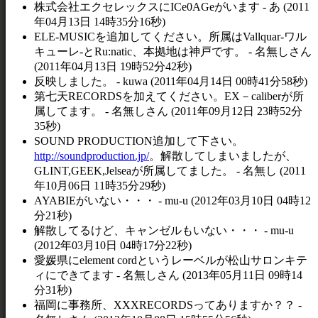
株式会社エクセレックスにICe0AGeがいます - あ (2011
年04月13日 14時35分16秒)
ELE-MUSICを追加してください。所属はVallquar-ワル
キューレ-とRu:natic、本拠地は神戸です。 - 名無しさん
(2011年04月13日 19時52分42秒)
反映しました。 - kuwa (2011年04月14日 00時41分58秒)
第七天RECORDSを加えてください。EX－caliberが所
属してます。 - 名無しさん (2011年09月12日 23時52分
35秒)
SOUND PRODUCTION追加して下さい。
http://soundproduction.jp/
。解散してしまいましたが、
GLINT,GEEK,Jelseaが所属してました。 - 名無し (2011
年10月06日 11時35分29秒)
AYABIEがいない・・・ - mu-u (2012年03月10日 04時12
分21秒)
解散してるけど、キャンゼルもいない・・・ - mu-u
(2012年03月10日 04時17分22秒)
愛媛県にelement cordというレーベルが松山サロンキテ
ィにできてます - 名無しさん (2013年05月11日 09時14
分31秒)
福岡に事務所、XXXRECORDSってありますか？？ -