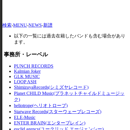
検索
-
MENU
-
NEWS
-
新譜
以下の一覧には過去在籍したバンドも含む場合があり
ます。
事務所・レーベル
PUNCH RECORDS
Kalmian Joker
GLK MUSIC
LOOP ASH
ShimizuyaRecords(シミズヤレコード)
Planet CHILD Music(プラネットチャイルドミュージッ
ク)
heliotrope(ヘリオトロープ)
Starwave Records(スターウェーブレコーズ)
ELE-Music
ENTER BRAIN(エンターブレイン)
euclid agency(ユークリッド エージェンシー)