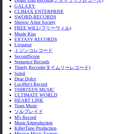
Death Trap Records(デストラップレコーズ)
GALAXY
CLIMAX ENTERPRISE
SWORD-RECORDS
Sherow Artist Society
FREE WILL(フリーウィル)
Maple Kiss
EXTASY RECORDS
Livqueur
ミジンコレコード
SecondScene
Sequence Records
Timely Records(タイムリーレコード)
Soleil
Dear Dolce
Luciffer's Record
THIRTEEN MUSIC
ULTIMATE WORLD
HEART LINK
Tears Music
ソルブレイド
M's Record
MusicArtproduction
KillerTune Production
Mission Music Factory