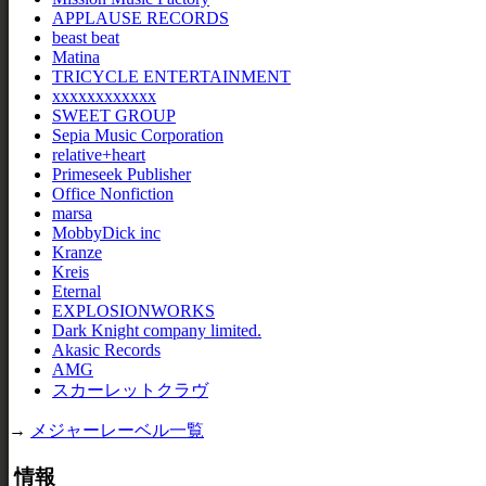
APPLAUSE RECORDS
beast beat
Matina
TRICYCLE ENTERTAINMENT
xxxxxxxxxxxx
SWEET GROUP
Sepia Music Corporation
relative+heart
Primeseek Publisher
Office Nonfiction
marsa
MobbyDick inc
Kranze
Kreis
Eternal
EXPLOSIONWORKS
Dark Knight company limited.
Akasic Records
AMG
スカーレットクラヴ
→
メジャーレーベル一覧
情報