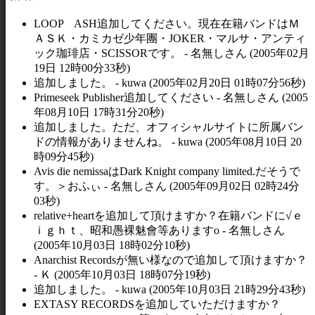
LOOP ASH追加してください。現在在籍バンドはＭ
ＡＳＫ・カミカゼ少年團・JOKER・マルサ・アンティ
ック珈琲店・SCISSORです。 - 名無しさん (2005年02月
19日 12時00分33秒)
追加しました。 - kuwa (2005年02月20日 01時07分56秒)
Primeseek Publisher追加してください - 名無しさん (2005
年08月10日 17時31分20秒)
追加しました。ただ、オフィシャルサイトに所属バン
ドの情報がありませんね。 - kuwa (2005年08月10日 20
時09分45秒)
Avis die nemissaはDark Knight company limited.だそうで
す。＞おふぃ - 名無しさん (2005年09月02日 02時24分
03秒)
relative+heartを追加して頂けますか？在籍バンドに√ｅ
ｉｇｈｔ、昭和愚裸魅會等ありますo - 名無しさん
(2005年10月03日 18時02分10秒)
Anarchist Recordsが無い様なので追加して頂けますか？
- Ｋ (2005年10月03日 18時07分19秒)
追加しました。 - kuwa (2005年10月03日 21時29分43秒)
EXTASY RECORDSを追加していただけますか？