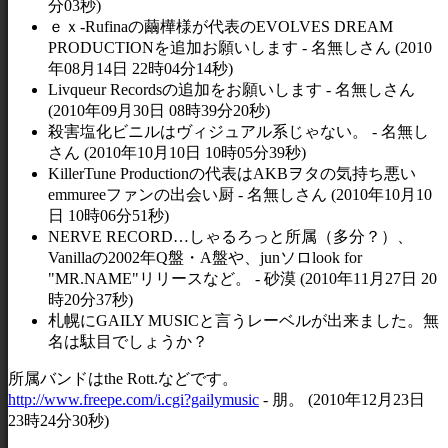
分03秒)
ｅｘ-Rufinaの繭樺様が代表のEVOLVES DREAM
PRODUCTIONを追加お願いします - 名無しさん (2010
年08月14日 22時04分14秒)
Livqueur Recordsの追加をお願いします - 名無しさん
(2010年09月30日 08時39分20秒)
殺害塩化ビニルはヴィジュアル系じゃない。 - 名無し
さん (2010年10月10日 10時05分39秒)
KillerTune Productionの代表はAKBヲタの気持ち悪い
emmureeファンの出会い厨 - 名無しさん (2010年10月10
日 10時06分51秒)
NERVE RECORD…しゃるろっと所属（多分？）、
Vanillaの2002年Q盤・A盤や、junソロlook for
"MR.NAME"リリースなど。 - 砂漠 (2010年11月27日 20
時20分37秒)
札幌にGAILY MUSICと言うレーベルが出来ました。無
名は駄目でしょうか？
所属バンドはthe Rott.などです。
http://www.freepe.com/i.cgi?gailymusic
- 朋。 (2010年12月23日
23時24分30秒)