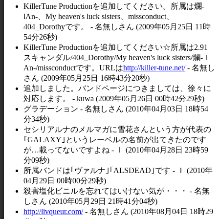
KillerTune Productionを追加してください。所属は爛-
lAn-、My heaven's luck sisters、missconduct、
404_Dorothyです。 - 名無しさん (2009年05月25日 11時
54分26秒)
KillerTune Productionを追加してください☆所属は2.91
スキャンダル/404_Dorothy/My heaven's luck sisters/爛-ｌ
An-/missconductです。URLは
http://killer-tune.net/
- 名無し
さん (2009年05月25日 16時43分20秒)
追加しました。バンドページにつきましては、徐々に
対応します。 - kuwa (2009年05月26日 00時42分29秒)
グラデーション - 名無しさん (2010年04月03日 18時54
分34秒)
セシリアルナのメルマガに雪花さんという方が代表の
｢GALAXY｣というレーベルの名前が出てきたのです
が…載ってないですよね - Ｉ (2010年04月28日 23時59
分09秒)
所属バンドは｢ヴァルナ｣｢ALSDEAD｣です - Ｉ (2010年
04月29日 00時00分29秒)
殺害塩化ビニルを忘れてはいけない気が・・・ - 名無
しさん (2010年05月29日 21時41分04秒)
http://livqueur.com/
- 名無しさん (2010年08月04日 18時29