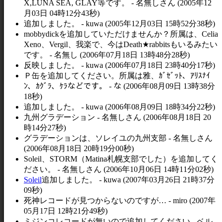
X,LUNA SEA, GLAY等です。 - 名無しさん (2005年12
月03日 04時12分43秒)
追加しました。 - kuwa (2005年12月03日 15時52分38秒)
mobbydickを追加していただけませんか？所属は、Celia
Xeno、Vergil、我楽で、今はDeath★rabbitsもいるみたい
です。 - 名無し (2006年07月18日 13時48分28秒)
反映しました。 - kuwa (2006年07月18日 23時40分17秒)
Ｐ缶を追加してください。所属は雅、ｶﾞｾﾞｯﾄ、ｱﾘｽﾅｲ
ﾝ、ｶｸﾞﾗ、ｹﾗなどです。 - な (2006年08月09日 13時38分
18秒)
追加しました。 - kuwa (2006年08月09日 18時34分22秒)
九州グラデーション - 名無しさん (2006年08月18日 20
時14分27秒)
グラデーションは、ソレイユの九州支部 - 名無しさん
(2006年08月18日 20時19分00秒)
Soleil、STORM（Matina札幌支部でした）を追加してく
ださい。 - 名無しさん (2006年10月06日 14時11分02秒)
Soleil
追加しました。 - kuwa (2007年03月26日 21時37分
09秒)
死神レコードが見つからないのですが… - miro (2007年
05月17日 12時21分49秒)
ミジンコレコードが無いので追加してください - ベル