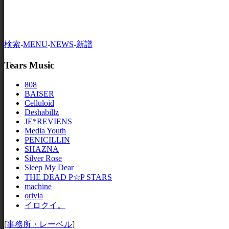
検索
-
MENU
-
NEWS
-
新譜
Tears Music
808
BAISER
Celluloid
Deshabillz
JE*REVIENS
Media Youth
PENICILLIN
SHAZNA
Silver Rose
Sleep My Dear
THE DEAD P☆P STARS
machine
orivia
イロクイ。
[
事務所・レーベル
]