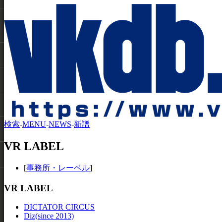
検索
-
MENU
-
NEWS
-
新譜
VR LABEL
[
事務所・レーベル
]
VR LABEL
DICTATOR CIRCUS
Diz(since 2013)