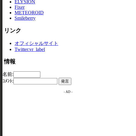
ELYSION
Fixer
METEOROID
Smileberry
リンク
オフィシャルサイト
Twitter:vr_label
情報
名前:
ｺﾒﾝﾄ:
- AD -