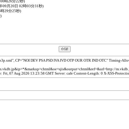
0時26分22秒)
月20日 02時03分31秒)
時29分25秒)
)
/p3p.xml", CP="NOI DEV PSA PSD IVA IVD OTP OUR OTR IND OTC" Timing-Allow-O
/m.vkdb.jp&ip=*&markup=chtml&oe=sjis&output=chtml&ref=&url=http://m.
te: Fri, 07 Aug 2026 13:23:58 GMT Server: cafe Content-Length: 0 X-XSS-Protecti