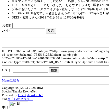
東京ヤンキースも追加してください。 - 名無しさん (2008年05月06日 0
ＥＸ－ＡＮＳとＤＥＥＰもいました、あとヴァイラスも - 匿名 (2009年09
ゾルゲもいたよユースクエイクも - 匿名リサーチ (2009年09月20日 05
MEDIA YOUTHもです。 - 名無しさん (2010年05月25日 22時49分11秒
DEEP - 名無しさん (2011年01月09日 12時26分40秒)
お名前:
ｺﾒﾝﾄ:
HTTP/1.1 302 Found P3P: policyref="http://www.googleadservices.com/pagead
ad_type=text&channel=7585181255&client=ca-mb-pub-
5025267338594728&dt=1786109037900&format=mobile_single&host=http:/
Content-Type: text/html; charset=Shift_JIS X-Content-Type-Options: nosniff Da
ｷｰﾜｰﾄﾞ
Menuに戻る
Copyright (C) 2003-2025 kuwa
Special Thanks RoxiteNet
Powered by
FreeStyleWiki3.6.3
and
さくらのクラウド
本日: