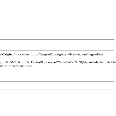
rigin: * Location: https://pagead2.googlesyndication.com/pagead/ads?
vkdb.jp/EXTASY+RECORDS.html&useragent=Mozilla/5.0%20(Macintosh;%20I
on: 0 Connection: close