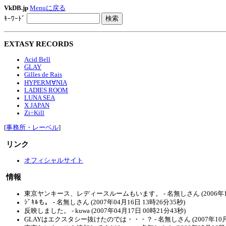
VkDB.jp
Menuに戻る
ｷｰﾜｰﾄﾞ
EXTASY RECORDS
Acid Bell
GLAY
Gilles de Rais
HYPERM∀NIA
LADIES ROOM
LUNA SEA
X JAPAN
Zi÷Kill
[
事務所・レーベル
]
リンク
オフィシャルサイト
情報
東京ヤンキース、レディースルームもいます。 - 名無しさん (2006年10月
ｼﾞｷﾙも。 - 名無しさん (2007年04月16日 13時26分35秒)
反映しました。 - kuwa (2007年04月17日 00時21分43秒)
GLAYはエクスタシー抜けたのでは・・・？ - 名無しさん (2007年10月0