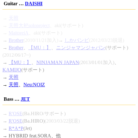
Guitar …
DAISHI
→
天照
→
天照大祀soloproject
、aki(サポート)
→
MaitoreiA
、aki(サポート)
→
Brother
(2010/11/21加入)
→
しかバンビ
(2012/03/23脱退)
→
Brother
、
【MU：】
、
ニンジャマンジャパン
(サポート)
(2012/06/17~)
→
【MU：】
、
NINJAMAN JAPAN
(2013/01/01加入)
、
KAMIJO
(サポート)
→
天照
→
天照
、
Neu:NOIZ
Bass …
JET
→
R'OSE
(Ba.HIRO/サポート)
→
R'OSE
(Ba.HIRO)
(2003/03/22脱退)
→
R*A*P
(Jet)
→ HYBRID feat.SORA、他