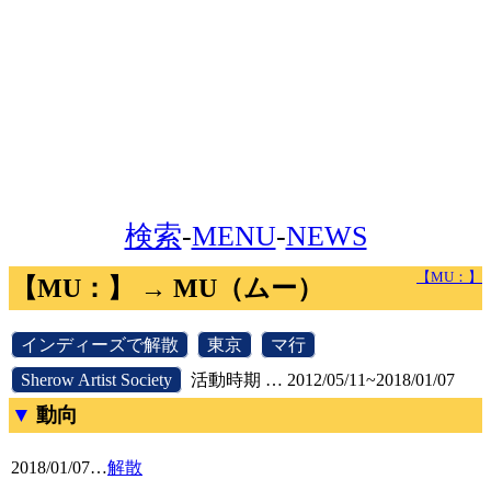
検索
-
MENU
-
NEWS
【MU：】
【MU：】 → MU（ムー）
[
インディーズで解散
]
[
東京
]
[
マ行
]
[
Sherow Artist Society
]
活動時期 … 2012/05/11~2018/01/07
動向
2018/01/07
…
解散