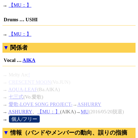
→
【MU：】
Drums … USHI
→
【MU：】
関係者
Vocal …
AIKA
→
Melty Arc
!
→
CRESCENT MOON
(Vo.JUN)
→
AQUA-LEAF
(Ba.AIKA)
→
七三式
(Vo.愛歌)
→
愛歌-LOVE SONG PROJECT-
→
ASHURRY
→
ASHURRY
、
【MU：】
(AIKA)→
MU
(2016/05/20脱退)
→
[
個人/フリー
]
情報（バンドやメンバーの動向、誤りの指摘