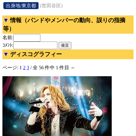
[
出身地/東京都
]
(世田谷区)
情報（バンドやメンバーの動向、誤りの指摘
等）
名前:
ｺﾒﾝﾄ:
ディスコグラフィー
ページ:
1
2
3
/ 全 56 件中 1 件目 ～