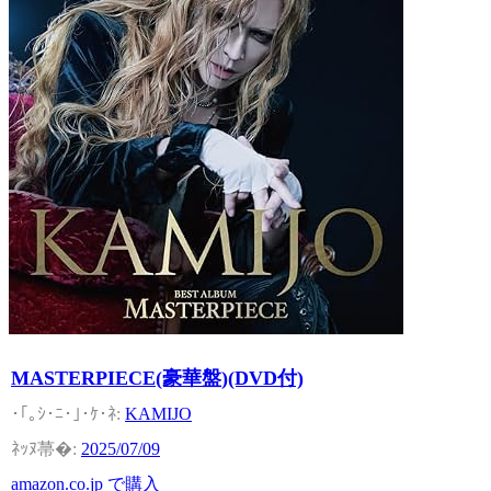
MASTERPIECE(豪華盤)(DVD付)
KAMIJO
2025/07/09
amazon.co.jp で購入