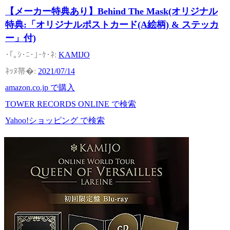
【メーカー特典あり】Behind The Mask(オリジナル
特典:「オリジナルポストカード(A絵柄) & ステッカ
ー」付)
KAMIJO
2021/07/14
amazon.co.jp で購入
TOWER RECORDS ONLINE で検索
Yahoo!ショッピング で検索