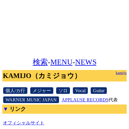
検索
-
MENU
-
NEWS
kamijo
KAMIJO（カミジョウ）
[
個人/カ行
]
[
メジャー
]
[
ソロ
]
[
Vocal
]
[
Guitar
]
[
WARNER MUSIC JAPAN
]
APPLAUSE RECORDS
代表
リンク
オフィシャルサイト