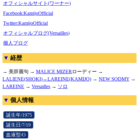
オフィシャルサイト(ワーナー)
Facebook:KamijoOfficial
Twitter:KamijoOfficial
オフィシャルブログ(Versailles)
個人ブログ
経歴
→ 美辞麗句 →
MALICE MIZER
ローディー →
LALIENE(SHOKI)→LAREINE(KAMIJO)
→
NEW SODMY
→
LAREINE
→
Versailles
→
ソロ
個人情報
[
誕生年/1975
]
[
誕生日/7/19
]
[
血液型/O
]