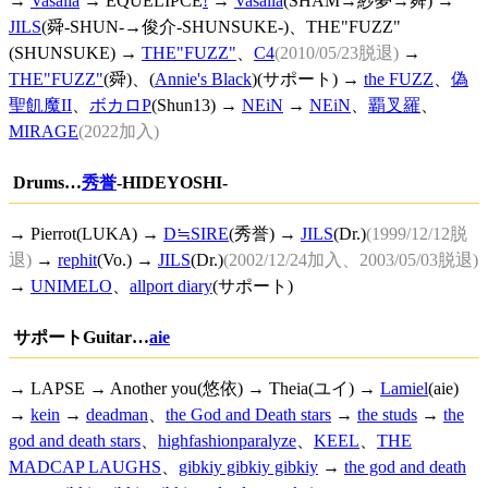
→
Vasalla
→
EQUELIPCE
!
→
Vasalla
(SHAM→紗夢→舜) →
JILS
(舜-SHUN-→俊介-SHUNSUKE-)、THE"FUZZ"
(SHUNSUKE) →
THE"FUZZ"
、
C4
(2010/05/23脱退)
→
THE"FUZZ"
(舜)、(
Annie's Black
)(サポート) →
the FUZZ
、
偽
聖飢魔II
、
ボカロP
(Shun13) →
NEiN
→
NEiN
、
覇叉羅
、
MIRAGE
(2022加入)
Drums…
秀誉
-HIDEYOSHI-
→ Pierrot(LUKA) →
D≒SIRE
(秀誉) →
JILS
(Dr.)
(1999/12/12脱
退)
→
rephit
(Vo.) →
JILS
(Dr.)
(2002/12/24加入、2003/05/03脱退)
→
UNIMELO
、
allport diary
(サポート)
サポートGuitar…
aie
→ LAPSE → Another you(悠依) → Theia(ユイ) →
Lamiel
(aie)
→
kein
→
deadman
、
the God and Death stars
→
the studs
→
the
god and death stars
、
highfashionparalyze
、
KEEL
、
THE
MADCAP LAUGHS
、
gibkiy gibkiy gibkiy
→
the god and death