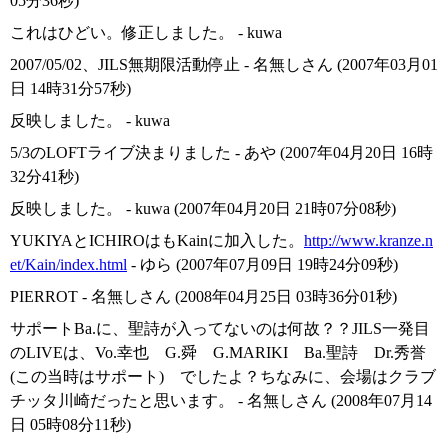
05分36秒)
これはひどい。修正しました。 - kuwa
2007/05/02、JILS無期限活動停止 - 名無しさん (2007年03月01
日 14時31分57秒)
反映しました。 - kuwa
5/3のLOFTライブ決まりました - あや (2007年04月20日 16時
32分41秒)
反映しました。 - kuwa (2007年04月20日 21時07分08秒)
YUKIYAとICHIROはもKainに加入した。
http://www.kranze.n
et/Kain/index.html
- ゆら (2007年07月09日 19時24分09秒)
PIERROT - 名無しさん (2008年04月25日 03時36分01秒)
サポートBa.に、聖詩が入ってないのは何故？？JILS一発目
のLIVEは、Vo.幸也 G.舜 G.MARIKI Ba.聖詩 Dr.秀誉
(この当時はサポート) でしたよ？ちなみに、会場はクラブ
チッタ川崎だったと思います。 - 名無しさん (2008年07月14
日 05時08分11秒)