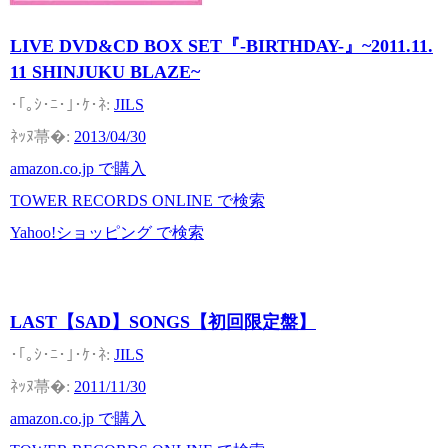
LIVE DVD&CD BOX SET『-BIRTHDAY-』~2011.11.
11 SHINJUKU BLAZE~
JILS
2013/04/30
amazon.co.jp で購入
TOWER RECORDS ONLINE で検索
Yahoo!ショッピング で検索
LAST【SAD】SONGS【初回限定盤】
JILS
2011/11/30
amazon.co.jp で購入