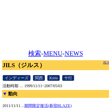
検索
-
MENU
-
NEWS
JILS
JILS（ジルス）
[
インディーズ
]
[
関西
]
[
Kreis
]
[
サ行
]
活動時期 … 1999/11/11~2007/05/03
動向
2011/11/11
…
期間限定復活(新宿BLAZE)