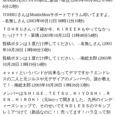
MARIKIもJO:YA Projectに参加 - 唯也 (2003年09月08日 07時0
6分22秒)
TOHRUさんはMoidixMoisサポートでドラム叩いてますよ。
- 名無しさん (2003年09月12日 08時12分10秒)
ＴＯＨＲＵさんって確か今、ＫＩＲＥＥＫもやってなかっ
たっけ？？？ - 茉璃 (2003年10月22日 11時48分54秒)
投稿ボタンは１度だけ押してください。 - 名無しさん (2003
年10月28日 13時08分33秒)
投稿ボタンは１度だけ押してください。 - 南総太郎 (2003年
10月28日 13時19分14秒)
ｅｖｅｒというバンドが出来るってデマですか？エンドレ
スの二人と元ジルスや元デザイアのメンバーの。誰か教え
て！ - 南総太郎 (2003年10月28日 13時26分33秒)
メンバーはＳＨＩＧＥ，ＴＥＴＳＵ，ＫＩＹＯＳＨＩ，Ｒ
ＥＮ，ＨＩＲＯＫＩ（元Ize)って聞きました。九州のインデ
ィーズショップで。そのせいでＥＮＤＬＥＳＳのマキシプ
レミアつけて（新品なのに！）売ってます！ハラ立って別