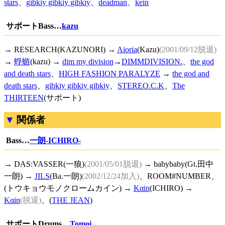
stars
、
gibkiy gibkiy gibkiy
、
deadman
、
kein
サポートBass…
kazu
→ RESEARCH(KAZUNORI) →
Aioria
(Kazu)
(2001/09/12脱退)
→
蜉蝣
(kazu) →
dim my division
→
DIMMDIVISION.
、
the god
and death stars
、
HIGH FASHION PARALYZE
→
the god and
death stars
、
gibkiy gibkiy gibkiy
、
STEREO.C.K
、
The
THIRTEEN
(サポート)
関係者
Bass…
一朗-ICHIRO-
→ DAS:VASSER(一狼)
(2001/05/01脱退)
→ babybaby(Gt.田中
一朗) →
JILS
(Ba.一朗)
(2002/12/24加入)
、ROOM#NUMBER、
(トウキョウモノクロームカイン) →
Kαin
(ICHIRO) →
Kαin
(脱退)
、(
THE JEAN
)
サポートDrums…
Tomoi