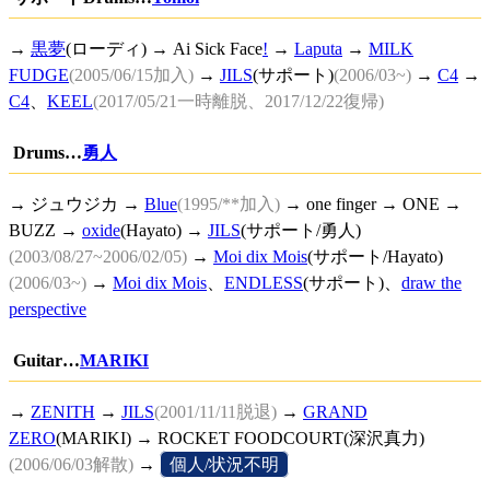
→
黒夢
(ローディ) →
Ai Sick Face
!
→
Laputa
→
MILK
FUDGE
(2005/06/15加入)
→
JILS
(サポート)
(2006/03~)
→
C4
→
C4
、
KEEL
(2017/05/21一時離脱、2017/12/22復帰)
Drums…
勇人
→ ジュウジカ →
Blue
(1995/**加入)
→ one finger → ONE →
BUZZ →
oxide
(Hayato) →
JILS
(サポート/勇人)
(2003/08/27~2006/02/05)
→
Moi dix Mois
(サポート/Hayato)
(2006/03~)
→
Moi dix Mois
、
ENDLESS
(サポート)、
draw the
perspective
Guitar…
MARIKI
→
ZENITH
→
JILS
(2001/11/11脱退)
→
GRAND
ZERO
(MARIKI) → ROCKET FOODCOURT(深沢真力)
(2006/06/03解散)
→
[
個人/状況不明
]