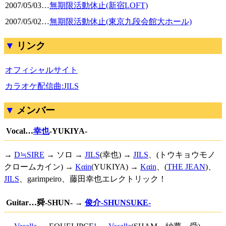
2007/05/03
…
無期限活動休止(新宿LOFT)
2007/05/02
…
無期限活動休止(東京九段会館大ホール)
リンク
オフィシャルサイト
カラオケ配信曲:JILS
メンバー
Vocal…
幸也
-YUKIYA-
→
D≒SIRE
→ ソロ →
JILS
(幸也) →
JILS
、(トウキョウモノ
クロームカイン) →
Kαin
(YUKIYA) →
Kαin
、(
THE JEAN
)、
JILS
、garimpeiro、藤田幸也エレクトリック！
Guitar…舜-SHUN- →
俊介-SHUNSUKE-