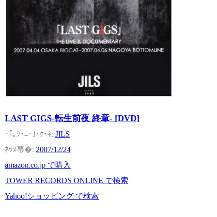
LAST GIGS-転生前夜 終章- [DVD]
JILS
2007/12/24
amazon.co.jp で購入
TOWER RECORDS ONLINE で検索
Yahoo!ショッピング で検索