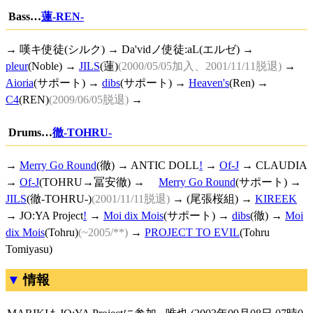
Bass…
蓮-REN-
→ 嘆キ使徒(シルク) → Da'vidノ使徒:aL(エルゼ) →
pleur
(Noble) →
JILS
(蓮)
(2000/05/05加入、2001/11/11脱退)
→
Aioria
(サポート) →
dibs
(サポート) →
Heaven's
(Ren) →
C4
(REN)
(2009/06/05脱退)
→
Drums…
徹-TOHRU-
→
Merry Go Round
(徹) →
ANTIC DOLL
!
→
Of-J
→ CLAUDIA
→
Of-J
(TOHRU→冨安徹) →
Merry Go Round
(サポート) →
JILS
(徹-TOHRU-)
(2001/11/11脱退)
→ (尾張桜組) →
KIREEK
→
JO:YA Project
!
→
Moi dix Mois
(サポート) →
dibs
(徹) →
Moi
dix Mois
(Tohru)
(~2005/**)
→
PROJECT TO EVIL
(Tohru
Tomiyasu)
情報