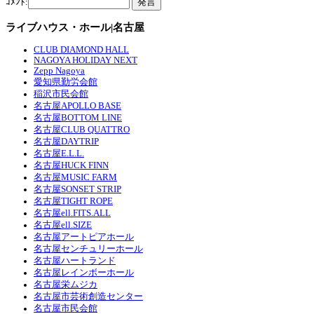
ｺﾒﾝﾄ:
ライブハウス・ホール|名古屋
CLUB DIAMOND HALL
NAGOYA HOLIDAY NEXT
Zepp Nagoya
愛知県勤労会館
稲沢市民会館
名古屋APOLLO BASE
名古屋BOTTOM LINE
名古屋CLUB QUATTRO
名古屋DAYTRIP
名古屋E.L.L.
名古屋HUCK FINN
名古屋MUSIC FARM
名古屋SONSET STRIP
名古屋TIGHT ROPE
名古屋ell.FITS.ALL
名古屋ell.SIZE
名古屋アートピアホール
名古屋センチュリーホール
名古屋ハートランド
名古屋レインボーホール
名古屋栄ムジカ
名古屋市芸術創造センター
名古屋市民会館