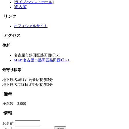
[
ライブハウス・ホール
]
[
名古屋
]
リンク
オフィシャルサイト
アクセス
住所
名古屋市熱田区熱田西町1-1
MAP:名古屋市熱田区熱田西町1-1
最寄り駅等
地下鉄名城線西高倉駅徒歩5分
地下鉄名港線日比野駅徒歩5分
備考
座席数 3,000
情報
お名前: