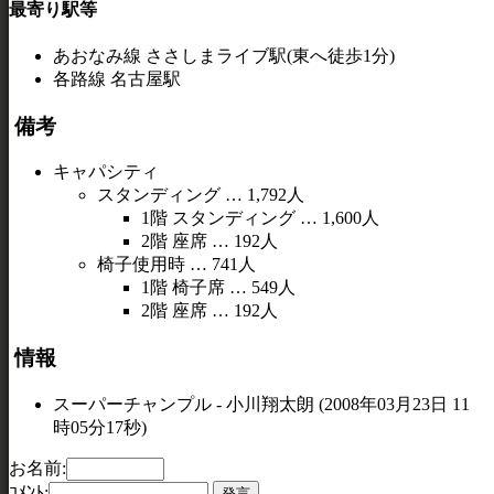
最寄り駅等
あおなみ線 ささしまライブ駅(東へ徒歩1分)
各路線 名古屋駅
備考
キャパシティ
スタンディング … 1,792人
1階 スタンディング … 1,600人
2階 座席 … 192人
椅子使用時 … 741人
1階 椅子席 … 549人
2階 座席 … 192人
情報
スーパーチャンプル - 小川翔太朗 (2008年03月23日 11
時05分17秒)
お名前:
ｺﾒﾝﾄ: