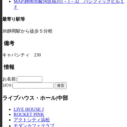
MAP:静岡市駿河区稲川1－1－32 パシフィックビル１
Ｆ
最寄り駅等
JR静岡駅から徒歩５分程
備考
キャパシティ 230
情報
お名前:
ｺﾒﾝﾄ:
ライブハウス・ホール|中部
LIVE HOUSE J
ROCKET PINK
アクトシティ浜松
モダンカフェクラブ