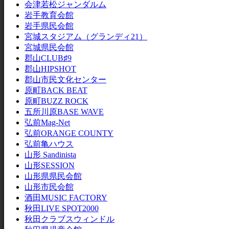
会津若松ジャンダルム
岩手教育会館
岩手県民会館
宮城スタジアム（グランディ21）
宮城県民会館
郡山CLUB♯9
郡山HIPSHOT
郡山市民文化センター
原町BACK BEAT
原町BUZZ ROCK
五所川原BASE WAVE
弘前Mag-Net
弘前ORANGE COUNTY
弘前亀ハウス
山形 Sandinista
山形SESSION
山形県県民会館
山形市民会館
酒田MUSIC FACTORY
秋田LIVE SPOT2000
秋田クラブスウィンドル