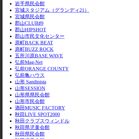
岩手県民会館
宮城スタジアム（グランディ21）
宮城県民会館
郡山CLUB♯9
郡山HIPSHOT
郡山市民文化センター
原町BACK BEAT
原町BUZZ ROCK
五所川原BASE WAVE
弘前Mag-Net
弘前ORANGE COUNTY
弘前亀ハウス
山形 Sandinista
山形SESSION
山形県県民会館
山形市民会館
酒田MUSIC FACTORY
秋田LIVE SPOT2000
秋田クラブスウィンドル
秋田県児童会館
秋田県民会館