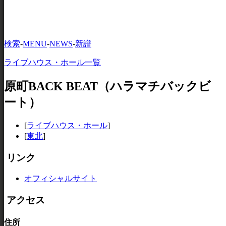
検索
-
MENU
-
NEWS
-
新譜
ライブハウス・ホール一覧
原町BACK BEAT（ハラマチバックビ
ート）
[
ライブハウス・ホール
]
[
東北
]
リンク
オフィシャルサイト
アクセス
住所