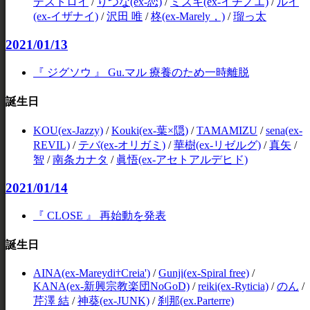
デストロイ
/
りつな(ex-恋)
/
ミズキ(ex-イチノエ)
/
ルイ
(ex-イザナイ)
/
沢田 唯
/
柊(ex-Marely，)
/
瑠っ太
2021/01/13
『 ジグソウ 』 Gu.マル 療養のため一時離脱
誕生日
KOU(ex-Jazzy)
/
Kouki(ex-葉×隠)
/
TAMAMIZU
/
sena(ex-
REVIL)
/
テバ(ex-オリガミ)
/
華樹(ex-リゼルグ)
/
真矢
/
智
/
南条カナタ
/
眞悟(ex-アセトアルデヒド)
2021/01/14
『 CLOSE 』 再始動を発表
誕生日
AINA(ex-Mareydi†Creia')
/
Gunji(ex-Spiral free)
/
KANA(ex-新興宗教楽団NoGoD)
/
reiki(ex-Ryticia)
/
のん
/
芹澤 結
/
神葵(ex-JUNK)
/
刹那(ex.Parterre)