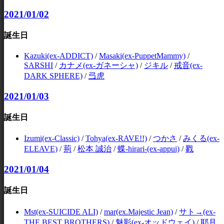
2021/01/02
誕生日
Kazuki(ex-ADDICT)
/
Masaki(ex-PuppetMammy)
/
SARSHI
/
カナメ(ex-ガネーシャ)
/
ジキル
/
戒音(ex-
DARK SPHERE)
/
弖虎
2021/01/03
誕生日
Izumi(ex-Classic)
/
Tohya(ex-RAVE!!)
/
つかさ
/
みくる(ex-
ELEAVE)
/
荊
/
松本 誠治
/
蝶-hirari-(ex-appui)
/
戮
2021/01/04
誕生日
Mst(ex-SUICIDE ALI)
/
mar(ex.Majestic Jean)
/
サト→(ex-
THE BEST BROTHERS)
/
魅影(ex-オッドウェイ)
/
耶月