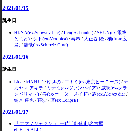
2021/01/15
誕生日
HI-NA(ex-Schwarz lilie)
/
Len(ex-Louder)
/
SHUN(ex.電撃
とまと)
/
シト(ex-Veronica)
/
尋希
/
大正谷 隆
/
柚(from広
島)
/
龍哉(ex-Schmelz Cure)
2021/01/16
誕生日
Lida
/
MANJ゛
/
ゆきの
/
ゴキミ(ex-東京ヒーローズ)
/
ナ
カヤマ アキラ
/
ミナミ(ex-ヴァンパイア)
/
威吹(ex-クラ
ンベリィ～)
/
春(ex-オーダーメイド)
/
霧(ex.Alc<α>dia)
/
鈴木 達也
/
蓮沙
/
凛(ex-EclipsE)
2021/01/17
『 アマノジャクシ 』 一時活動休止(名古屋
ell.FITS.ALL)