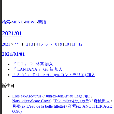
検索
-
MENU
-
NEWS
-
新譜
2021/01
2021
>
**
|
1
|
2
|
3
|
4
|
5
|
6
|
7
|
8
|
9
|
10
|
11
|
12
2021/01/01
『 E.T 』 Gu.將高 加入
『 LANTANA 』 Gu.新 加入
『 Sick2 』 Dr.しょう。(ex-コントラリエ) 加入
誕生日
Eros(ex-Arc-turus)
/
Jun(ex-JokArt au Legal/sp.)
/
Natsuki(ex-Scare Crow)
/
Takumi(ex-はいカラ)
/
奇械田→
/
月夜(ex.L'eau de la belle fillette)
/
夜紫(ex-ANOTHER AGE
6696)