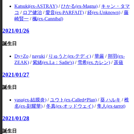
Katsuki(ex-ASTRAY)
/
ひかる(ex-Magna)
/
キャン・タマ
コ
/
ロア健治
/
愛音(ex-PARFAIT)
/
経(ex-Unknown)
/
藤
崎賢一
/
楓(ex-Cannibal)
2021/01/26
誕生日
Dy+Zo
/
nayuki
/
りゅうと(ex-テディ)
/
華厳
/
朔羽(ex-
ZEAK)
/
紫緒(ex.La：Sadie's)
/
雪希(ex.カレン)
/
遥薙
2021/01/27
誕生日
yasu(ex-結膜炎)
/
ユウト(ex-Called≠Plan)
/
葵 ハルキ
/
椎
名(ex-刻耀華)
/
冬真(ex-オッドウェイ)
/
隼人(ex-tarrot)
2021/01/28
誕生日