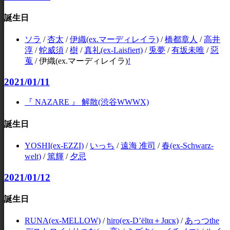
誕生日
ソラ
/
杏太
/
伊織(ex.マーディレイラ)
/
橋都章人
/
高井
淳
/
蛇威須
/
樹
/
真礼(ex-Laisfiert)
/
兎夢
/
有坂未唯
/
惡
蒐
/
伊織(ex.マーディレイラ)
!
2021/01/11
『 NAZARE 』 解散(渋谷WWWX)
誕生日
YOSHI(ex-EZZI)
/
いっち
/
遠海 准司
/
春(ex-Schwarz-
welt)
/
篤輝
/
夕忌
2021/01/12
誕生日
RUNA(ex-MELLOW)
/
hiro(ex-D’ёltα＋Jαск)
/
あっつthe