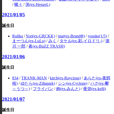
/
螺々
/
洸(ex-HenzeL)
2021/01/05
誕生日
Rulika
/
Yori(ex-GRCKK)
/
mar(ex-BrandΦ)
/
yosuke(1/5)
/
まーつん(ex-LuLu)
/
みく
/
タケル(ex-彩-イロドリ-)
/
瀧
川 一郎
/
眞(ex-BuZZ TRASH)
2021/01/06
誕生日
834
/
TRANK-MAN
/
kirch(ex-Raycious)
/
あらた(ex-夜餌
桜)
/
ゆたら(ex-Zillapark)
/
シン(ex-Cyclone)
/
ハク(ex-鬱
～うつ～)
/
フライパン
/
絢(ex-みんと)
/
夜弥(ex-kelli)
2021/01/07
誕生日