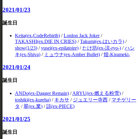
2021/01/23
誕生日
Keita(ex-CodeRebirth)
/
Lonlon Jack Joker
/
TAKASHI(ex.DIE IN CRIES)
/
Takumi(ex-はいカラ)
/
show(1/23)
/
yusei(ex-epilatoire)
/
たけ坊(ex-涼-ryo-)
/
ハシ
キ(ex-Shiva)
/
ミュウナ(ex-Amber Bullet)
/
煌-Kirameki-
2021/01/24
誕生日
ANDo(ex-Dagger Remain)
/
ARYU(ex-燃える粉雪)
/
toshiki(ex-kureha)
/
キカサ
/
ジュエリー寺西
/
マチゲリー
タ
/
翠(ex.業)
/
諒(ex-PIECE)
2021/01/25
誕生日