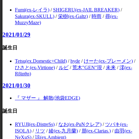
Fumi(ex-レイラ)
/
SHIGERU(ex-JAIL BREAKER)
/
Sakura(ex-SKULL)
/
栄樹(ex-Galtz)
/
時雨
/
尋(ex-
MuzzyMaze)
2021/01/29
誕生日
Tetsu(ex.Domestic+Child)
/
hyde
/
けーた(ex-ブレーメン)
/
ひさと(ex-Virtione)
/
ルビ
/
荒木"GEN"現
/
未来
/
澪(ex-
Rβinθn)
2021/01/30
『 マザー 』 解散(池袋EDGE)
誕生日
RYUJI(ex-DistreSs)
/
なお(ex-PuNクレア)
/
ツバキ(ex-
ISOLA)
/
リツ
/
綾(ex-九月蘭)
/
朋(ex-Clarias.)
/
由羽(ex-
NeXuS)
/
諒(ex.Ambient)