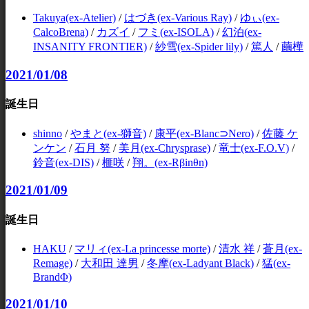
Takuya(ex-Atelier)
/
はづき(ex-Various Ray)
/
ゆぃ(ex-
CalcoBrena)
/
カズイ
/
フミ(ex-ISOLA)
/
幻泊(ex-
INSANITY FRONTIER)
/
紗雪(ex-Spider lily)
/
篤人
/
繭樺
2021/01/08
誕生日
shinno
/
やまと(ex-獅音)
/
康平(ex-Blanc⊃Nero)
/
佐藤 ケ
ンケン
/
石月 努
/
美月(ex-Chrysprase)
/
竜士(ex-F.O.V)
/
鈴音(ex-DIS)
/
榧咲
/
翔。(ex-Rβinθn)
2021/01/09
誕生日
HAKU
/
マリィ(ex-La princesse morte)
/
清水 祥
/
蒼月(ex-
Remage)
/
大和田 達男
/
冬摩(ex-Ladyant Black)
/
猛(ex-
BrandΦ)
2021/01/10