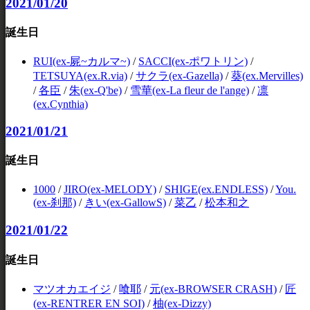
2021/01/20
誕生日
RUI(ex-屍~カルマ~)
/
SACCI(ex-ポワトリン)
/
TETSUYA(ex.R.via)
/
サクラ(ex-Gazella)
/
葵(ex.Mervilles)
/
各臣
/
朱(ex-Q'be)
/
雪華(ex-La fleur de l'ange)
/
凛
(ex.Cynthia)
2021/01/21
誕生日
1000
/
JIRO(ex-MELODY)
/
SHIGE(ex.ENDLESS)
/
You.
(ex-刹那)
/
きい(ex-GallowS)
/
菜乙
/
松本和之
2021/01/22
誕生日
マツオカエイジ
/
喰耶
/
元(ex-BROWSER CRASH)
/
匠
(ex-RENTRER EN SOI)
/
柚(ex-Dizzy)