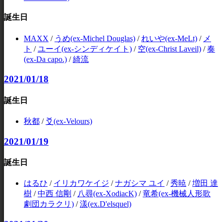
誕生日
MAXX
/
うめ(ex-Michel Douglas)
/
れいや(ex-MeLt)
/
メ
ト
/
ユーイ(ex-シンディケイト)
/
空(ex-Christ Laveil)
/
奏
(ex-Da capo.)
/
綺流
2021/01/18
誕生日
秋都
/
爻(ex-Velours)
2021/01/19
誕生日
はるひ
/
イリカワケイジ
/
ナガシマ ユイ
/
秀暁
/
増田 達
樹
/
中西 信剛
/
八尋(ex-XodiacK)
/
竜希(ex-機械人形歌
劇団カラクリ)
/
漾(ex.D'elsquel)