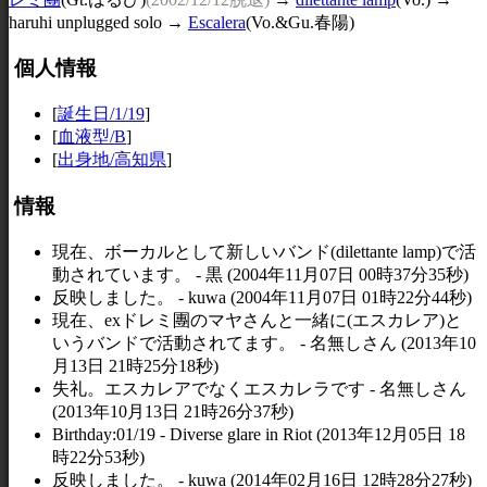
haruhi unplugged solo →
Escalera
(Vo.&Gu.春陽)
個人情報
[
誕生日/1/19
]
[
血液型/B
]
[
出身地/高知県
]
情報
現在、ボーカルとして新しいバンド(dilettante lamp)で活
動されています。 - 黒 (2004年11月07日 00時37分35秒)
反映しました。 - kuwa (2004年11月07日 01時22分44秒)
現在、exドレミ團のマヤさんと一緒に(エスカレア)と
いうバンドで活動されてます。 - 名無しさん (2013年10
月13日 21時25分18秒)
失礼。エスカレアでなくエスカレラです - 名無しさん
(2013年10月13日 21時26分37秒)
Birthday:01/19 - Diverse glare in Riot (2013年12月05日 18
時22分53秒)
反映しました。 - kuwa (2014年02月16日 12時28分27秒)