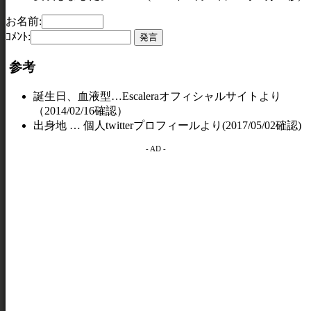
お名前:
ｺﾒﾝﾄ:
参考
誕生日、血液型…Escaleraオフィシャルサイトより
（2014/02/16確認）
出身地 … 個人twitterプロフィールより(2017/05/02確認)
- AD -