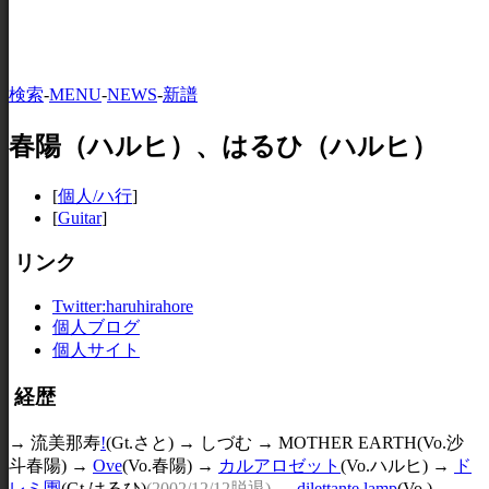
検索
-
MENU
-
NEWS
-
新譜
春陽（ハルヒ）、はるひ（ハルヒ）
[
個人/ハ行
]
[
Guitar
]
リンク
Twitter:haruhirahore
個人ブログ
個人サイト
経歴
→
流美那寿
!
(Gt.さと) → しづむ → MOTHER EARTH(Vo.沙
斗春陽) →
Ove
(Vo.春陽) →
カルアロゼット
(Vo.ハルヒ) →
ド
レミ團
(Gt.はるひ)
(2002/12/12脱退)
→
dilettante lamp
(Vo.) →