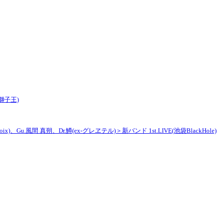
鴨獅子王)
)、Gu.風間 真朔、Dr.鱒(ex-グレヱテル)＞新バンド 1st.LIVE(池袋BlackHole)