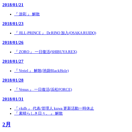
2018/01/21
『 游彩 』 解散
2018/01/23
『 JILL-PRINCE 』 Dr.RINO 加入(OSAKA RUIDO)
2018/01/26
『 ZORO 』 一日復活(SHIBUYA REX)
2018/01/27
『 Veriel 』 解散(池袋BlackHole)
2018/01/28
『 Venus 』 一日復活(浜松FORCE)
2018/01/31
『 vkdb 』 代表/管理人 kuwa 更新活動一時休止
『 素晴らしき日々。 』 解散
2月