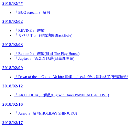
2018/02/**
『 BUG scream 』 解散
2018/02/02
『 REVINE 』 解散
『 リベリオ 』 解散(池袋BlackHole)
2018/02/03
『 Raptor 9 』 解散(町田 The Play House)
『 Jupiter 』 Vo.ZIN 脱退(目黒鹿鳴館)
2018/02/09
『 Dawn of the 「C」 』 Vo.hiro 脱退、これに伴い 活動終了(巣鴨獅子
2018/02/12
『 ART ELICIA 』 解散(Bigtwin Diner PANHEAD GROOVE)
2018/02/16
『 Azero 』 解散(HOLIDAY SHINJUKU)
2018/02/17