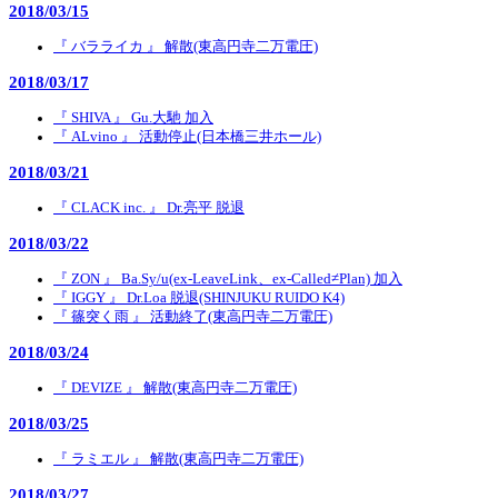
2018/03/15
『 バラライカ 』 解散(東高円寺二万電圧)
2018/03/17
『 SHIVA 』 Gu.大馳 加入
『 ALvino 』 活動停止(日本橋三井ホール)
2018/03/21
『 CLACK inc. 』 Dr.亮平 脱退
2018/03/22
『 ZON 』 Ba.Sy/u(ex-LeaveLink、ex-Called≠Plan) 加入
『 IGGY 』 Dr.Loa 脱退(SHINJUKU RUIDO K4)
『 篠突く雨 』 活動終了(東高円寺二万電圧)
2018/03/24
『 DEVIZE 』 解散(東高円寺二万電圧)
2018/03/25
『 ラミエル 』 解散(東高円寺二万電圧)
2018/03/27