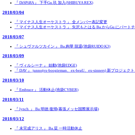
『 DiSPiИA 』 下手Gu.玖 加入(SHIBUYA REX)
2018/03/04
『 マイナス人生オーケストラ 』 全メンバー表記変更
『 マイナス人生オーケストラ 』 矢沢もとはる Ba.からGu.にパート
2018/03/07
『 シュヴァルツカイン 』 Ba.絢華 脱退(池袋RUIDO K3)
2018/03/09
『 ヴィルシーナ 』 始動(池袋EDGE)
『 DAV 』 junno(ex-boogieman、ex-beaU、ex-sinners) 新プロジェクト
2018/03/10
『 Embrace 』 活動休止(池袋CYBER)
2018/03/11
『 lynch. 』 Ba.明徳 復帰(幕張メッセ国際展示場)
2018/03/12
『 未完成アリス 』 Ba.栞 一時活動休止