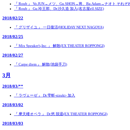
『 Roub 』 Vo.JUN→メツ、Gu.SHON→将、Ba.Adam→ナオト それ
『 Roub 』 Gu.玲王那、Dr.沙久造 加入(名古屋ell.SIZE)
2018/02/22
『 グリザイユ 』 一日復活(HOLIDAY NEXT NAGOYA)
2018/02/25
『 Mix Speaker's,Inc. 』 解散(EX THEATER ROPPONGI)
2018/02/27
『 Carpe diem 』 解散(池袋手刀)
3月
2018/03/**
『 ラヴェーゼ 』 Dr.雫斬-sizuki- 加入
2018/03/02
『 摩天楼オペラ 』 Dr.悠 脱退(EX THEATER ROPPONGI)
2018/03/03