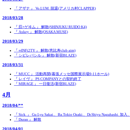
『 アザナ 』 Vo.LUM. 脱退(アメリカ村CLAPPER)
2018/03/28
『 罰×ゲヰム 』 解散(SHINJUKU RUIDO K4)
『 Axkey 』 解散(OSAKA MUSE)
2018/03/29
『 ∞INFi2TY 』 解散(恵比寿club aim)
『 シビレバシル 』 解散(新宿BLAZE)
2018/03/31
『 MUCC 』 活動再開(幕張メッセ国際展示場9-11ホール)
『 レイヴ 』 PS COMPANYとの契約終了
『 MIRAGE 』 一日復活(新宿BLAZE)
4月
2018/04/**
『 Sick. 』 Gu.Lyu Sakai.、Ba.Tokio Ozaki.、Dr.Shiyu Nagahashi
『 Duran 』 解散
2018/04/01