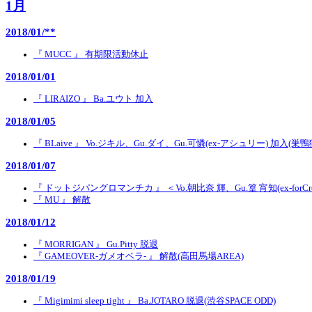
1月
2018/01/**
『 MUCC 』 有期限活動休止
2018/01/01
『 LIRAIZO 』 Ba.ユウト 加入
2018/01/05
『 BLaive 』 Vo.ジキル、Gu.ダイ、Gu.可憐(ex-アシュリー) 加入(巣
2018/01/07
『 ドットジパングロマンチカ 』 ＜Vo.朝比奈 輝、Gu.篁 宵知(ex-forCroix
『 MU 』 解散
2018/01/12
『 MORRIGAN 』 Gu.Pitty 脱退
『 GAMEOVER-ガメオベラ- 』 解散(高田馬場AREA)
2018/01/19
『 Migimimi sleep tight 』 Ba.JOTARO 脱退(渋谷SPACE ODD)