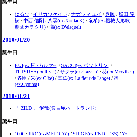
誕生日
はるひ
/
イリカワケイジ
/
ナガシマ ユイ
/
秀暁
/
増田 達
樹
/
中西 信剛
/
八尋(ex-XodiacK)
/
竜希(ex-機械人形歌
劇団カラクリ)
/
漾(ex.D'elsquel)
2010/01/20
誕生日
RUI(ex-屍~カルマ~)
/
SACCI(ex-ポワトリン)
/
TETSUYA(ex.R.via)
/
サクラ(ex-Gazella)
/
葵(ex.Mervilles)
/
各臣
/
朱(ex-Q'be)
/
雪華(ex-La fleur de l'ange)
/
凛
(ex.Cynthia)
2010/01/21
『 ZILD 』 解散(名古屋ハートランド)
誕生日
1000
/
JIRO(ex-MELODY)
/
SHIGE(ex.ENDLESS)
/
You.