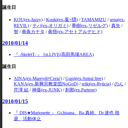
誕生日
KOU(ex-Jazzy)
/
Kouki(ex-葉×隠)
/
TAMAMIZU
/
sena(ex-
REVIL)
/
テバ(ex-オリガミ)
/
華樹(ex-リゼルグ)
/
真矢
/
智
/
南条カナタ
/
眞悟(ex-アセトアルデヒド)
2010/01/14
『 -SkeletT- 』 1st.LIVE(高田馬場AREA)
誕生日
AINA(ex-Mareydi†Creia')
/
Gunji(ex-Spiral free)
/
KANA(ex-新興宗教楽団NoGoD)
/
reiki(ex-Ryticia)
/
のん
/
芹澤 結
/
神葵(ex-JUNK)
/
刹那(ex.Parterre)
2010/01/15
『 DIS★Marionette 』 Gt.hisana、Ba.真純、Dr.達也 脱
退、活動休止