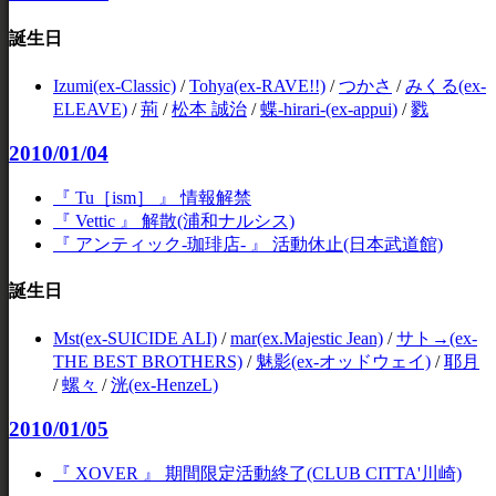
誕生日
Izumi(ex-Classic)
/
Tohya(ex-RAVE!!)
/
つかさ
/
みくる(ex-
ELEAVE)
/
荊
/
松本 誠治
/
蝶-hirari-(ex-appui)
/
戮
2010/01/04
『 Tu［ism］ 』 情報解禁
『 Vettic 』 解散(浦和ナルシス)
『 アンティック-珈琲店- 』 活動休止(日本武道館)
誕生日
Mst(ex-SUICIDE ALI)
/
mar(ex.Majestic Jean)
/
サト→(ex-
THE BEST BROTHERS)
/
魅影(ex-オッドウェイ)
/
耶月
/
螺々
/
洸(ex-HenzeL)
2010/01/05
『 XOVER 』 期間限定活動終了(CLUB CITTA'川崎)