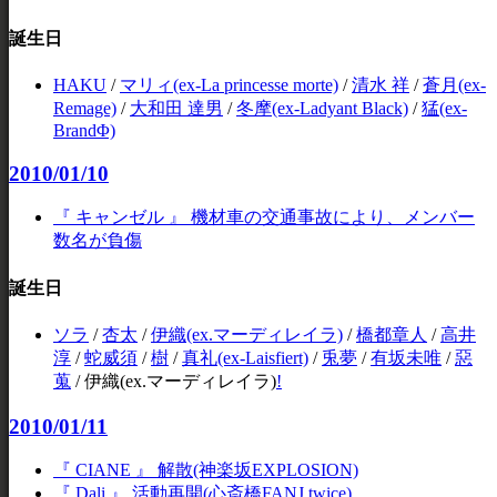
誕生日
HAKU
/
マリィ(ex-La princesse morte)
/
清水 祥
/
蒼月(ex-
Remage)
/
大和田 達男
/
冬摩(ex-Ladyant Black)
/
猛(ex-
BrandΦ)
2010/01/10
『 キャンゼル 』 機材車の交通事故により、メンバー
数名が負傷
誕生日
ソラ
/
杏太
/
伊織(ex.マーディレイラ)
/
橋都章人
/
高井
淳
/
蛇威須
/
樹
/
真礼(ex-Laisfiert)
/
兎夢
/
有坂未唯
/
惡
蒐
/
伊織(ex.マーディレイラ)
!
2010/01/11
『 CIANE 』 解散(神楽坂EXPLOSION)
『 Dali 』 活動再開(心斎橋FANJ twice)