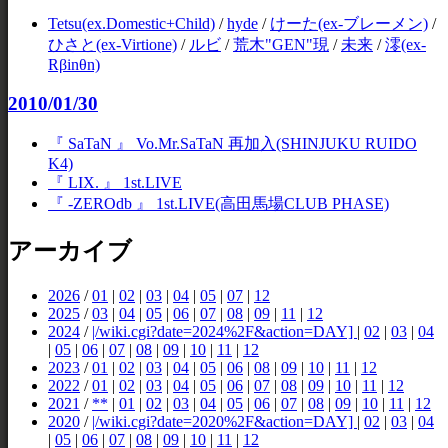
Tetsu(ex.Domestic+Child)
/
hyde
/
けーた(ex-ブレーメン)
/
ひさと(ex-Virtione)
/
ルビ
/
荒木"GEN"現
/
未来
/
澪(ex-
Rβinθn)
2010/01/30
『 SaTaN 』 Vo.Mr.SaTaN 再加入(SHINJUKU RUIDO
K4)
『 LIX. 』 1st.LIVE
『 -ZEROdb 』 1st.LIVE(高田馬場CLUB PHASE)
アーカイブ
2026
/
01
|
02
|
03
|
04
|
05
|
07
|
12
2025
/
03
|
04
|
05
|
06
|
07
|
08
|
09
|
11
|
12
2024
/
|/wiki.cgi?date=2024%2F&action=DAY]
|
02
|
03
|
04
|
05
|
06
|
07
|
08
|
09
|
10
|
11
|
12
2023
/
01
|
02
|
03
|
04
|
05
|
06
|
08
|
09
|
10
|
11
|
12
2022
/
01
|
02
|
03
|
04
|
05
|
06
|
07
|
08
|
09
|
10
|
11
|
12
2021
/
**
|
01
|
02
|
03
|
04
|
05
|
06
|
07
|
08
|
09
|
10
|
11
|
12
2020
/
|/wiki.cgi?date=2020%2F&action=DAY]
|
02
|
03
|
04
|
05
|
06
|
07
|
08
|
09
|
10
|
11
|
12