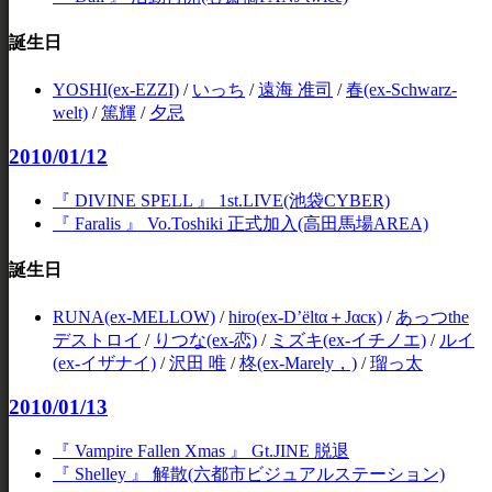
誕生日
YOSHI(ex-EZZI)
/
いっち
/
遠海 准司
/
春(ex-Schwarz-
welt)
/
篤輝
/
夕忌
2010/01/12
『 DIVINE SPELL 』 1st.LIVE(池袋CYBER)
『 Faralis 』 Vo.Toshiki 正式加入(高田馬場AREA)
誕生日
RUNA(ex-MELLOW)
/
hiro(ex-D’ёltα＋Jαск)
/
あっつthe
デストロイ
/
りつな(ex-恋)
/
ミズキ(ex-イチノエ)
/
ルイ
(ex-イザナイ)
/
沢田 唯
/
柊(ex-Marely，)
/
瑠っ太
2010/01/13
『 Vampire Fallen Xmas 』 Gt.JINE 脱退
『 Shelley 』 解散(六都市ビジュアルステーション)