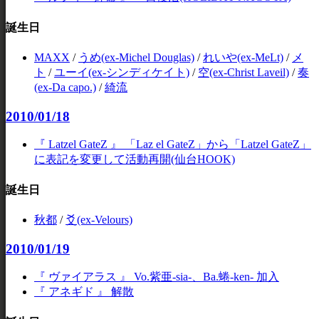
誕生日
MAXX
/
うめ(ex-Michel Douglas)
/
れいや(ex-MeLt)
/
メ
ト
/
ユーイ(ex-シンディケイト)
/
空(ex-Christ Laveil)
/
奏
(ex-Da capo.)
/
綺流
2010/01/18
『 Latzel GateZ 』 「Laz el GateZ」から「Latzel GateZ」
に表記を変更して活動再開(仙台HOOK)
誕生日
秋都
/
爻(ex-Velours)
2010/01/19
『 ヴァイアラス 』 Vo.紫亜-sia-、Ba.蜷-ken- 加入
『 アネギド 』 解散