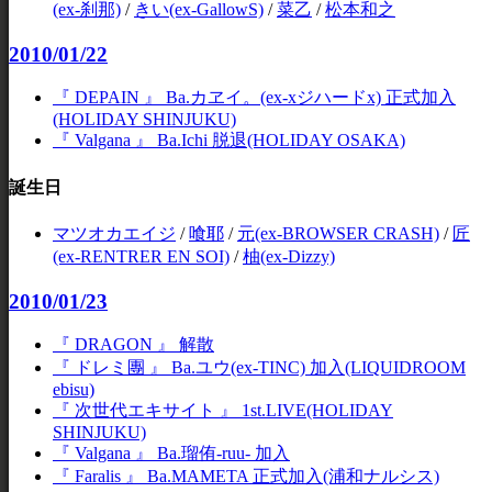
(ex-刹那)
/
きい(ex-GallowS)
/
菜乙
/
松本和之
2010/01/22
『 DEPAIN 』 Ba.カヱイ。(ex-xジハードx) 正式加入
(HOLIDAY SHINJUKU)
『 Valgana 』 Ba.Ichi 脱退(HOLIDAY OSAKA)
誕生日
マツオカエイジ
/
喰耶
/
元(ex-BROWSER CRASH)
/
匠
(ex-RENTRER EN SOI)
/
柚(ex-Dizzy)
2010/01/23
『 DRAGON 』 解散
『 ドレミ團 』 Ba.ユウ(ex-TINC) 加入(LIQUIDROOM
ebisu)
『 次世代エキサイト 』 1st.LIVE(HOLIDAY
SHINJUKU)
『 Valgana 』 Ba.瑠侑-ruu- 加入
『 Faralis 』 Ba.MAMETA 正式加入(浦和ナルシス)