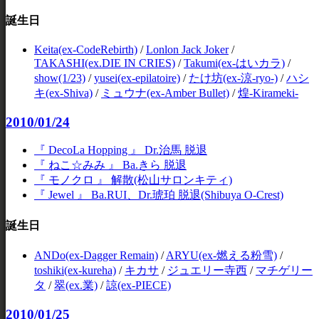
誕生日
Keita(ex-CodeRebirth)
/
Lonlon Jack Joker
/
TAKASHI(ex.DIE IN CRIES)
/
Takumi(ex-はいカラ)
/
show(1/23)
/
yusei(ex-epilatoire)
/
たけ坊(ex-涼-ryo-)
/
ハシ
キ(ex-Shiva)
/
ミュウナ(ex-Amber Bullet)
/
煌-Kirameki-
2010/01/24
『 DecoLa Hopping 』 Dr.治馬 脱退
『 ねこ☆みみ 』 Ba.きら 脱退
『 モノクロ 』 解散(松山サロンキティ)
『 Jewel 』 Ba.RUI、Dr.琥珀 脱退(Shibuya O-Crest)
誕生日
ANDo(ex-Dagger Remain)
/
ARYU(ex-燃える粉雪)
/
toshiki(ex-kureha)
/
キカサ
/
ジュエリー寺西
/
マチゲリー
タ
/
翠(ex.業)
/
諒(ex-PIECE)
2010/01/25