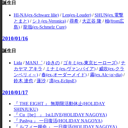
誕生日
HI-NA(ex-Schwarz lilie)
/
Len(ex-Louder)
/
SHUN(ex.電撃
とまと)
/
シト(ex-Veronica)
/
尋希
/
大正谷 隆
/
柚(from広
島)
/
龍哉(ex-Schmelz Cure)
2010/01/16
誕生日
Lida
/
MANJ゛
/
ゆきの
/
ゴキミ(ex-東京ヒーローズ)
/
ナ
カヤマ アキラ
/
ミナミ(ex-ヴァンパイア)
/
威吹(ex-クラ
ンベリィ～)
/
春(ex-オーダーメイド)
/
霧(ex.Alc<α>dia)
/
鈴木 達也
/
蓮沙
/
凛(ex-EclipsE)
2010/01/17
『 THE EIGHT 』 無期限活動休止(HOLIDAY
SHINJUKU)
『 Cu［be］ 』 1st.LIVE(HOLIDAY NAGOYA)
『 Pashya 』 一日復活(HOLIDAY NAGOYA)
『 ルフィー嬋命 』 一日復活(HOLIDAY NAGOYA)