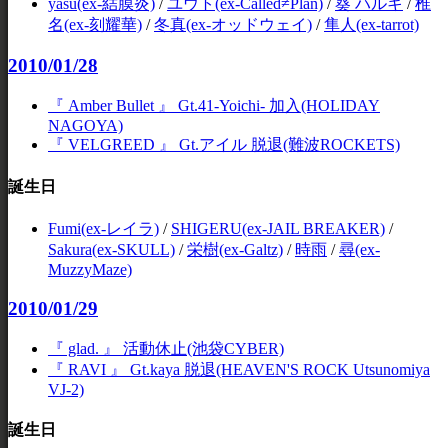
yasu(ex-結膜炎)
/
ユウト(ex-Called≠Plan)
/
葵 ハルキ
/
椎
名(ex-刻耀華)
/
冬真(ex-オッドウェイ)
/
隼人(ex-tarrot)
2010/01/28
『 Amber Bullet 』 Gt.41-Yoichi- 加入(HOLIDAY
NAGOYA)
『 VELGREED 』 Gt.アイル 脱退(難波ROCKETS)
誕生日
Fumi(ex-レイラ)
/
SHIGERU(ex-JAIL BREAKER)
/
Sakura(ex-SKULL)
/
栄樹(ex-Galtz)
/
時雨
/
尋(ex-
MuzzyMaze)
2010/01/29
『 glad. 』 活動休止(池袋CYBER)
『 RAVI 』 Gt.kaya 脱退(HEAVEN'S ROCK Utsunomiya
VJ-2)
誕生日