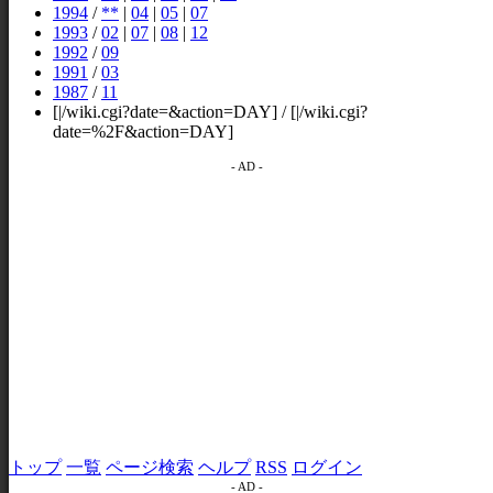
1994
/
**
|
04
|
05
|
07
1993
/
02
|
07
|
08
|
12
1992
/
09
1991
/
03
1987
/
11
[|/wiki.cgi?date=&action=DAY] / [|/wiki.cgi?
date=%2F&action=DAY]
- AD -
トップ
一覧
ページ検索
ヘルプ
RSS
ログイン
- AD -