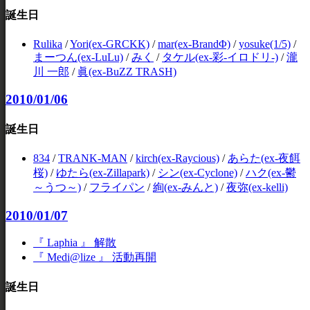
誕生日
Rulika
/
Yori(ex-GRCKK)
/
mar(ex-BrandΦ)
/
yosuke(1/5)
/
まーつん(ex-LuLu)
/
みく
/
タケル(ex-彩-イロドリ-)
/
瀧
川 一郎
/
眞(ex-BuZZ TRASH)
2010/01/06
誕生日
834
/
TRANK-MAN
/
kirch(ex-Raycious)
/
あらた(ex-夜餌
桜)
/
ゆたら(ex-Zillapark)
/
シン(ex-Cyclone)
/
ハク(ex-鬱
～うつ～)
/
フライパン
/
絢(ex-みんと)
/
夜弥(ex-kelli)
2010/01/07
『 Laphia 』 解散
『 Medi@lize 』 活動再開
誕生日