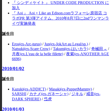
『 シンディケイト 』 UNDER CODE PRODUCTION に
加入
『 Aoi 』 Aoi × Like an Edison.comラフォーレ原宿店 コ
ラボPR 第3弾アイテム、2010年8月7日に2ndワンマンラ
イヴ実施発表
誕生日
Eros(ex-Arc-turus)
/
Jun(ex-JokArt au Legal/sp.)
/
Natsuki(ex-Scare Crow)
/
Takumi(ex-はいカラ)
/
奇械田→
/
月夜(ex.L'eau de la belle fillette)
/
夜紫(ex-ANOTHER AGE
6696)
2010/01/02
誕生日
Kazuki(ex-ADDICT)
/
Masaki(ex-PuppetMammy)
/
SARSHI
/
カナメ(ex-ガネーシャ)
/
ジキル
/
戒音(ex-
DARK SPHERE)
/
弖虎
2010/01/03