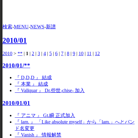
検索
-
MENU
-
NEWS
-
新譜
2010/01
2010
>
**
|
1
|
2
|
3
|
4
|
5
|
6
|
7
|
8
|
9
|
10
|
11
|
12
2010/01/**
『 D,D,D 』 結成
『 本業 』 結成
『 Vallquar 』 Dr.些世-chise- 加入
2010/01/01
『 アニマ 』 Gt.瞬 正式加入
『 lam. 』 「Like absolute myself」から「lam.」へとバン
ド名変更
『 Vanish 』 情報解禁