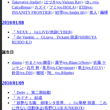
Takuya(ex-Atelier)
/
はづき(ex-Various Ray)
/
ゆぃ(ex-
CalcoBrena)
/
カズイ
/
フミ(ex-ISOLA)
/
幻泊(ex-
INSANITY FRONTIER)
/
紗雪(ex-Spider lily)
/
篤人
/
繭樺
2010/01/08
『 NEXX 』 1st.LIVE(池袋CYBER)
『 the Vambie. 』 Gt.saya、Dr.kaim 脱退(SHIBUYA
RUIDO K2)
誕生日
shinno
/
やまと(ex-獅音)
/
康平(ex-Blanc⊃Nero)
/
佐藤 ケ
ンケン
/
石月 努
/
美月(ex-Chrysprase)
/
竜士(ex-F.O.V)
/
鈴音(ex-DIS)
/
榧咲
/
翔。(ex-Rβinθn)
2010/01/09
『 Deity 』 第二期始動
『 カドナ 』 結成
『 妖艶なる園、崩壊シタ世界。 』 Gt.華梗 脱退、これ
に伴ない活動休止(長野CLUB JUNKBOX)