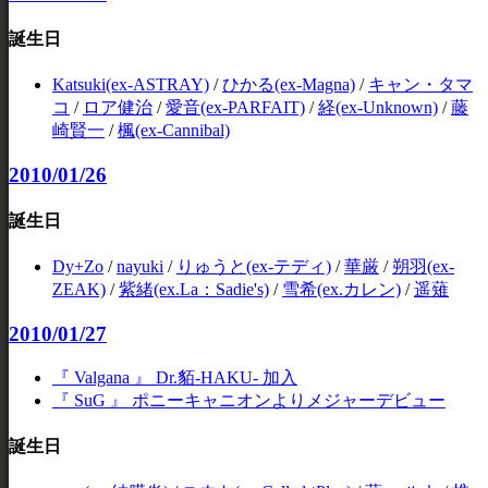
誕生日
Katsuki(ex-ASTRAY)
/
ひかる(ex-Magna)
/
キャン・タマ
コ
/
ロア健治
/
愛音(ex-PARFAIT)
/
経(ex-Unknown)
/
藤
崎賢一
/
楓(ex-Cannibal)
2010/01/26
誕生日
Dy+Zo
/
nayuki
/
りゅうと(ex-テディ)
/
華厳
/
朔羽(ex-
ZEAK)
/
紫緒(ex.La：Sadie's)
/
雪希(ex.カレン)
/
遥薙
2010/01/27
『 Valgana 』 Dr.貊-HAKU- 加入
『 SuG 』 ポニーキャニオンよりメジャーデビュー
誕生日