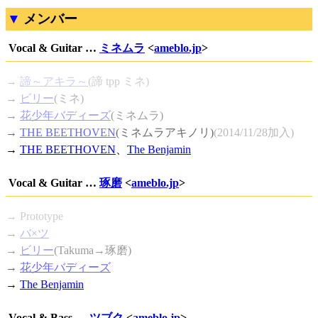
メンバー
Vocal & Guitar …
ミネムラ
<
ameblo.jp
>
→
諦～アキラ～
(諦 tpp ミネ)
→
ビリー
(ミネ)
→
花少年バディーズ
(ミネムラ)
→
THE BEETHOVEN
(ミネムラアキノリ)
(2014/11/28加入)
→
THE BEETHOVEN
、
The Benjamin
Vocal & Guitar …
琢磨
<
ameblo.jp
>
→ Prototype
→
バ×ツ
→
ビリー
(Takuma→琢磨)
→
花少年バディーズ
→
The Benjamin
Vocal & Bass …
ツブク
<
ameblo.jp
>