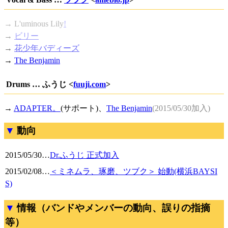
→
L'uminous Lily
!
→
ビリー
→
花少年バディーズ
→
The Benjamin
Drums … ふうじ <
fuuji.com
>
→
ADAPTER。
(サポート)、
The Benjamin
(2015/05/30加入)
動向
2015/05/30
…
Dr.ふうじ 正式加入
2015/02/08
…
＜ミネムラ、琢磨、ツブク＞ 始動(横浜BAYSI
S)
情報（バンドやメンバーの動向、誤りの指摘
等）