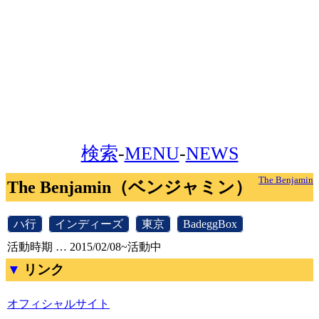
検索
-
MENU
-
NEWS
The Benjamin
The Benjamin（ベンジャミン）
[
ハ行
]
[
インディーズ
]
[
東京
]
[
BadeggBox
]
活動時期 … 2015/02/08~活動中
リンク
オフィシャルサイト