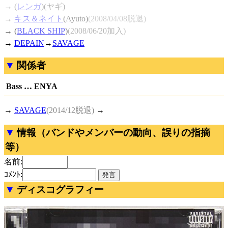
→ (
レンガ
)(ヤギ)
→
キス＆ネイト
(Ayuto)
(2008/04/08脱退)
→ (
BLACK SHIP
)
(2008/06/20加入)
→
DEPAIN
→
SAVAGE
関係者
Bass … ENYA
→
SAVAGE
(2014/12脱退)
→
情報（バンドやメンバーの動向、誤りの指摘
等）
名前:
ｺﾒﾝﾄ:
ディスコグラフィー