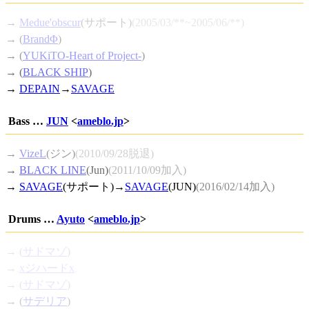
→
Medue'obscur
(サポート)
(2005/03/**~2005/06/**)
→ (
BrandΦ
)
→ (
YUKiTO-Heart of Project-
)
→ (
BLACK SHIP
)
→
DEPAIN
→
SAVAGE
Bass …
JUN
<
ameblo.jp
>
→
VizeL
(ジン)
(2010/09/28脱退)
→
BLACK LINE
(Jun)
(2011/10/09加入)
→
SAVAGE
(サポート)→
SAVAGE
(JUN)
(2016/02/14加入)
Drums …
Ayuto
<
ameblo.jp
>
→ (
サドマゾ
)
→
xジハードx
→ (
サドマゾ
)
→ (
サデリア
)