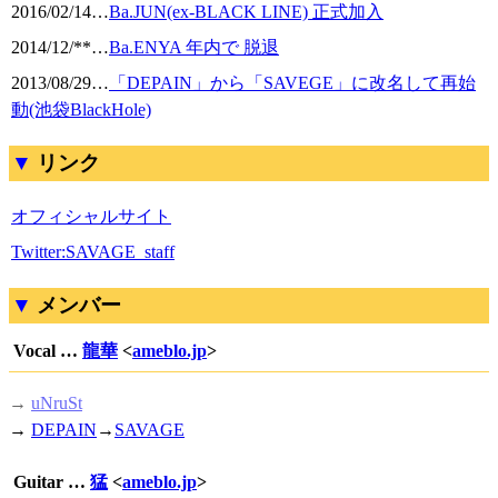
2016/02/14
…
Ba.JUN(ex-BLACK LINE) 正式加入
2014/12/**
…
Ba.ENYA 年内で 脱退
2013/08/29
…
「DEPAIN」から「SAVEGE」に改名して再始
動(池袋BlackHole)
リンク
オフィシャルサイト
Twitter:SAVAGE_staff
メンバー
Vocal …
龍華
<
ameblo.jp
>
→
uNruSt
→
DEPAIN
→
SAVAGE
Guitar …
猛
<
ameblo.jp
>