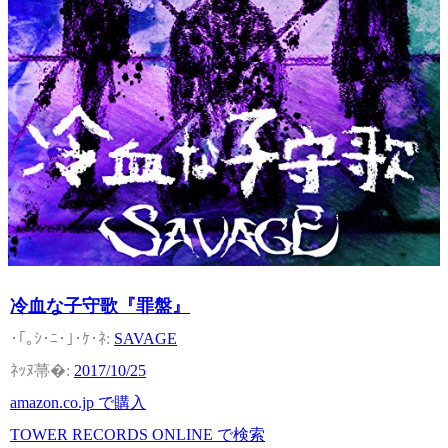
冷血な子守歌『罪盤』
SAVAGE
2017/10/25
amazon.co.jp で購入
TOWER RECORDS ONLINE で検索