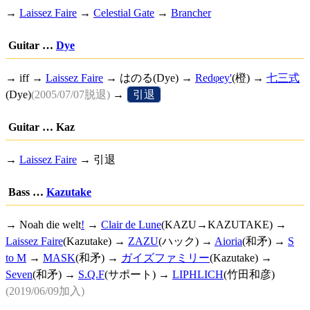
→
Laissez Faire
→
Celestial Gate
→
Brancher
Guitar …
Dye
→ iff →
Laissez Faire
→ はのる(Dye) →
Redφey'
(橙) →
七三式
(Dye)
(2005/07/07脱退)
→
[
引退
]
Guitar … Kaz
→
Laissez Faire
→ 引退
Bass …
Kazutake
→
Noah die welt
!
→
Clair de Lune
(KAZU→KAZUTAKE) →
Laissez Faire
(Kazutake) →
ZAZU
(ハック) →
Aioria
(和矛) →
S
to M
→
MASK
(和矛) →
ガイズファミリー
(Kazutake) →
Seven
(和矛) →
S.Q.F
(サポート) →
LIPHLICH
(竹田和彦)
(2019/06/09加入)