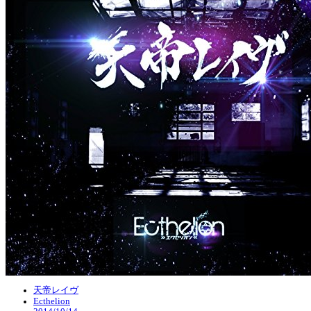
天帝レイヴ
Ecthelion