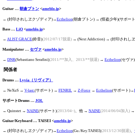
Guitar …
朝倉プトン
<
ameblo.jp
>
→ (封印されしヱクゾディア)→
Ecthelion
(朝倉プトン)
→ (怪盗少年)(サポート
Bass …
LiO
<
ameblo.jp
>
→
ALIST GRACE
(鈴音)
(2012/07/17脱退)
→ (Next Addiction)
→ (封印されし
Manipulator …
セヴァ
<
ameblo.jp
>
→
DNR
(Sebastiano Serafini)
(2011/**加入、2013/**脱退)
→
Ecthelion
(セヴァ)
関係者
Drums …
Lyvia（リヴィア）
→ NeXuS
→
V-last.
(サポート)
→
FENRIL
→
Z-Force
→
Ecthelion
(サポート)→
サポートDrums …
JOL
→ Quinstet
→
NAINE
(サポート)
(2013/04~)
、他
→
NAINE
(2014/06/04加入)
Guitar/Keyboard … TAISEI <
ameblo.jp
>
→ (封印されしヱクゾディア)→
Ecthelion
(Gu./Key.TAISEI)
(2013/12/30脱退)
、