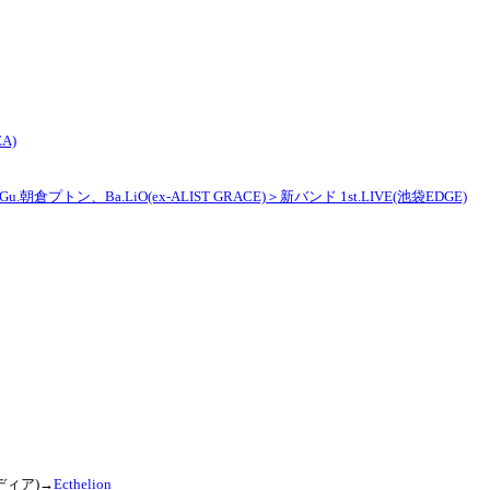
A)
E)、Gu.朝倉プトン、Ba.LiO(ex-ALIST GRACE)＞新バンド 1st.LIVE(池袋EDGE)
ディア)→
Ecthelion