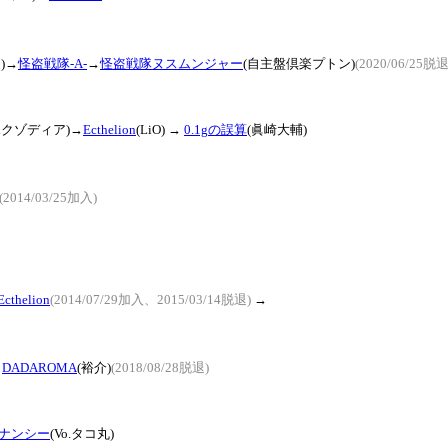
)→
怪盗戦隊-A-
→
怪盗戦隊ヌスムンジャー
(自主盤倶楽プトン)
(2020/06/25脱退
ヱクゾディア)→
Ecthelion
(LiO)
→
0.1gの誤算
(眞崎大輔)
(2014/03/25加入)
Ecthelion
(2014/07/29加入、2015/03/14脱退)
→
→
DADAROMA
(裕介)
(2018/08/28脱退)
ナンシー
(Vo.タコ丸)