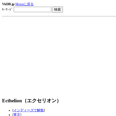
VkDB.jp
Menuに戻る
ｷｰﾜｰﾄﾞ
Ecthelion（エクセリオン）
[
インディーズで解散
]
[
東京
]