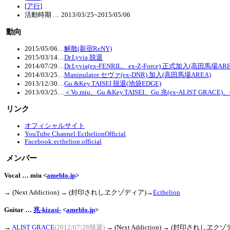
[
ア行
]
活動時期 … 2013/03/25~2015/05/06
動向
2015/05/06
…
解散(新宿ReNY)
2015/03/14
…
Dr.Lyvia 脱退
2014/07/29
…
Dr.Lyvia(ex-FENRIL、ex-Z-Force) 正式加入(高田馬場ARE
2014/03/25
…
Manipulator セヴァ(ex-DNR) 加入(高田馬場AREA)
2013/12/30
…
Gu.&Key.TAISEI 脱退(池袋EDGE)
2013/03/25
…
＜Vo.miu、Gu.&Key.TAISEI、Gu.兆(ex-ALIST GRAC
リンク
オフィシャルサイト
YouTube Channel:EcthelionOfficial
Facebook:ecthelion.official
メンバー
Vocal … miu <
ameblo.jp
>
→ (Next Addiction)
→ (封印されしヱクゾディア)→
Ecthelion
Guitar …
兆-kizasi-
<
ameblo.jp
>
→
ALIST GRACE
(2012/07/28脱退)
→ (Next Addiction)
→ (封印されしヱクゾ