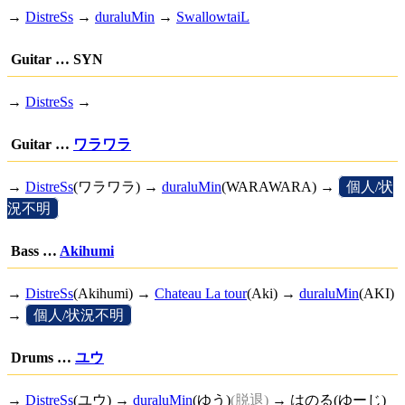
→
DistreSs
→
duraluMin
→
SwallowtaiL
Guitar … SYN
→
DistreSs
→
Guitar …
ワラワラ
→
DistreSs
(ワラワラ) →
duraluMin
(WARAWARA) →
[
個人/状
況不明
]
Bass …
Akihumi
→
DistreSs
(Akihumi) →
Chateau La tour
(Aki) →
duraluMin
(AKI)
→
[
個人/状況不明
]
Drums …
ユウ
→
DistreSs
(ユウ) →
duraluMin
(ゆう)
(脱退)
→ はのる(ゆーじ)