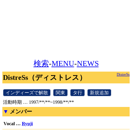
検索
-
MENU
-
NEWS
DistreSs
DistreSs（ディストレス）
[
インディーズで解散
]
[
関東
]
[
タ行
]
[
新規追加
]
活動時期 … 1997/**/**~1998/**/**
メンバー
Vocal …
Ryuji