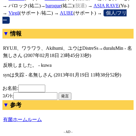
→ バロック(祐二)→
baroque
(祐二)
(脱退)
→
ASIA RAVE
(Yu-)
→
Virgil
(サポート/祐二) →
AUBE
(サポート) →
[
個人/フリ
ー
]
情報
RYUJI、ワラワラ、Akihumi、ユウはDistreSs→duraluMin - 名
無しさん (2007年02月18日 23時45分33秒)
反映しました。 - kuwa
synは失踪 - 名無しさん (2013年01月19日 11時38分52秒)
お名前:
ｺﾒﾝﾄ:
参考
有菌ホームルーム
- AD -