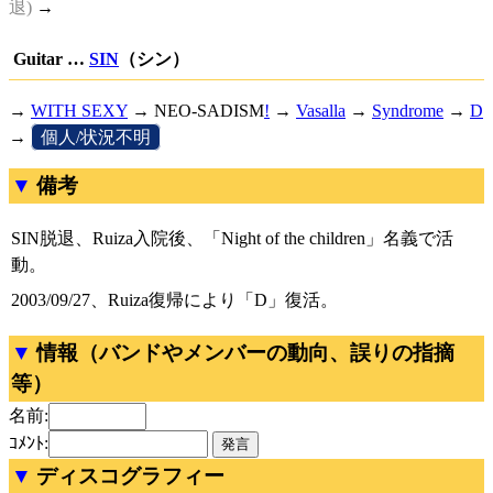
退)
→
Guitar …
SIN
（シン）
→
WITH SEXY
→
NEO-SADISM
!
→
Vasalla
→
Syndrome
→
D
→
[
個人/状況不明
]
備考
SIN脱退、Ruiza入院後、「Night of the children」名義で活
動。
2003/09/27、Ruiza復帰により「D」復活。
情報（バンドやメンバーの動向、誤りの指摘
等）
名前:
ｺﾒﾝﾄ:
ディスコグラフィー