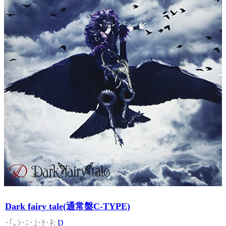
Dark fairy tale(通常盤C-TYPE)
D