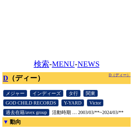
検索
-
MENU
-
NEWS
D（ディー）
D
（ディー）
[
メジャー
]
[
インディーズ
]
[
タ行
]
[
関東
]
[
GOD CHILD RECORDS
]
[
Y-YARD
]
[
Victor
]
[
過去在籍/avex group
]
活動時期 … 2003/03/**~2024/03/**
動向