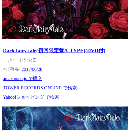
Dark fairy tale(初回限定盤A-TYPE)(DVD付)
D
2017/06/28
amazon.co.jp で購入
TOWER RECORDS ONLINE で検索
Yahoo!ショッピング で検索