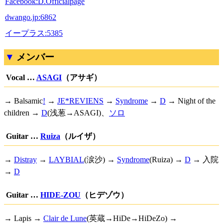
Facebook:D.Officialpage
dwango.jp:6862
イープラス:5385
メンバー
Vocal …
ASAGI
（アサギ）
→
Balsamic
!
→
JE*REVIENS
→
Syndrome
→
D
→ Night of the
children →
D
(浅葱→ASAGI)、
ソロ
Guitar …
Ruiza
（ルイザ）
→
Distray
→
LAYBIAL
(涙沙) →
Syndrome
(Ruiza) →
D
→ 入院
→
D
Guitar …
HIDE-ZOU
（ヒデゾウ）
→ Lapis →
Clair de Lune
(英蔵→HiDe→HiDeZo) →