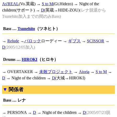
As'REAL
(Vo.英蔵) →
S to M
(Gt.Hidezo) → Night of the
children(サポート) →
D
(英蔵→HIDE-ZOU)
(レナ脱退から
Tsunehito加入までの間のみBass)
Bass …
Tsunehito
（ツネヒト）
→
Relude
→
バロック
ローディー →
ギブス
→
SCISSOR
→
D
(2005/12/05加入)
Drums …
HIROKI
（ヒロキ）
→ OVERTAKER →
未散プロジェクト
→
Aioria
→
S to M
→
D
→ Night of the children →
D
(大城→HIROKI)
関係者
Bass … レナ
→ PERSONA →
D
→ Night of the children →
D
(2005/07/23脱