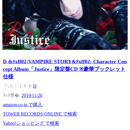
D &#xff02;VAMPIRE STORY&#xff02; Character Con
cept Album「Justice」限定盤CD ※豪華ブックレット
仕様
D
2019/11/20
amazon.co.jp で購入
TOWER RECORDS ONLINE で検索
Yahoo!ショッピング で検索