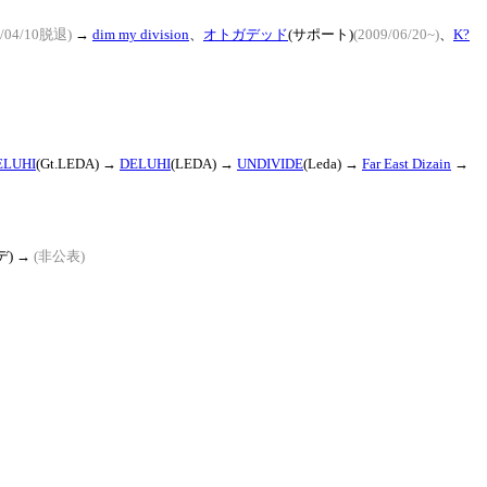
9/04/10脱退)
→
dim my division
、
オトガデッド
(サポート)
(2009/06/20~)
、
K?
ELUHI
(Gt.LEDA) →
DELUHI
(LEDA) →
UNDIVIDE
(Leda) →
Far East Dizain
→
デ) →
(非公表)