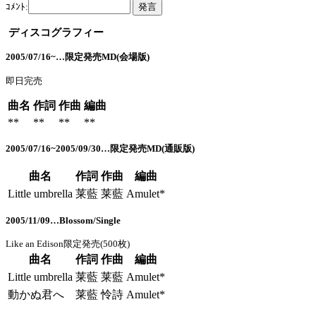
ｺﾒﾝﾄ:
ディスコグラフィー
2005/07/16~…限定発売MD(会場版)
即日完売
曲名
作詞
作曲
編曲
**
**
**
**
2005/07/16~2005/09/30…限定発売MD(通販版)
曲名
作詞
作曲
編曲
Little umbrella
莱藍
莱藍
Amulet*
2005/11/09…Blossom/Single
Like an Edison限定発売(500枚)
曲名
作詞
作曲
編曲
Little umbrella
莱藍
莱藍
Amulet*
動かぬ君へ
莱藍
怜詩
Amulet*