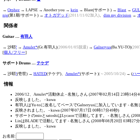
→
Orphee
→ LAPSE → Another you →
kein
→ Blast(サポート) →
Blast
→
GUL
nig
(第1期/サポート) →
オトガデッド
(2011/11/02加入)
、
dim my division
→
関係者
Guitar …
有羽人
→
沙耶
!
→
Amulet*
(Gt.有羽人)
(2006/01/05脱退)
→
Galneryus
(Ba.YU-TO)
(200
[
個人/フリー
]
サポートDrums …
テケデ
→
沙耶
!
(壱世) →
HATED
(テケデ)、
Amulet*
(サポート)
(～2005/10/24)
→ (
ハ
情報
2006/12、Amulet*活動休止 - 名無しさん (2007年02月14日 23時14分4
反映しました。 - kuwa
有羽人はYu-toに改名してベースでGalneryusに加入しています - 名無しさん
反映されました。 - kuwa (2007年07月17日 00時17分49秒)
サポートのmioとsatoshiはLycaonで活動してます。 - 名無しさん (2008
LinはBLADEで活動してます - 名無しさん (2008年08月20日 03時27分
反映しました。 - kuwa
お名前: