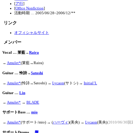
[
ア行
]
[
Office Nonfiction
]
活動時期 … 2005/06/28~2006/12/**
リンク
オフィシャルサイト
メンバー
Vocal … 莱藍→
Raira
→
Amulet*
(莱藍→Raira)
Guitar … 怜詩→
Satoshi
→
Amulet*
(怜詩→Satoshi) →
Lycaon
(サトシ) →
Initial’L
Guitar …
Lin
→
Amulet*
→
BLADE
サポートBass …
mio
→
Amulet*
(サポート/mio) → (
ハーヴィ
)(美央) →
Lycaon
(美央)
(2010/06/30脱
サポートDrums …
響