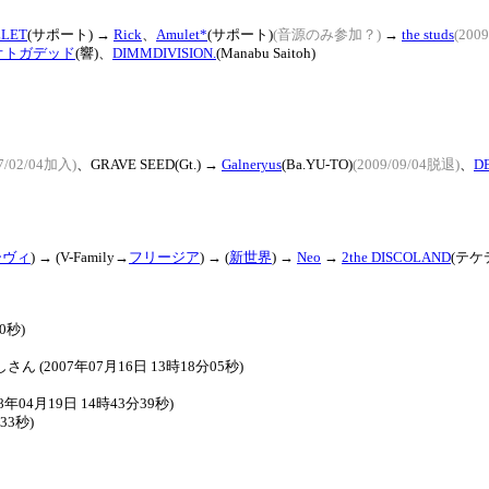
LET
(サポート) →
Rick
、
Amulet*
(サポート)
(音源のみ参加？)
→
the studs
(200
オトガデッド
(響)、
DIMMDIVISION.
(Manabu Saitoh)
7/02/04加入)
、GRAVE SEED(Gt.) →
Galneryus
(Ba.YU-TO)
(2009/09/04脱退)
、
D
ーヴィ
) → (V-Family→
フリージア
) → (
新世界
) →
Neo
→
2the DISCOLAND
(テケ
0秒)
 (2007年07月16日 13時18分05秒)
年04月19日 14時43分39秒)
33秒)