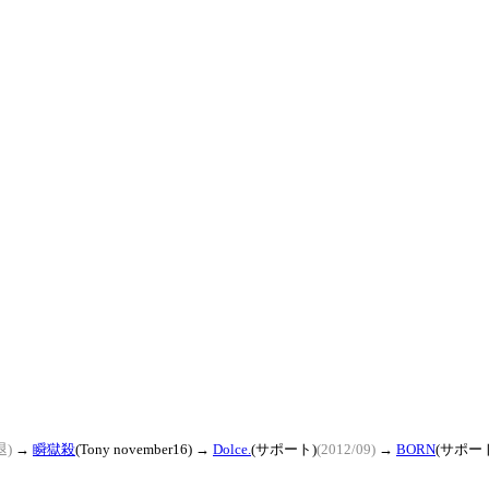
退)
→
瞬獄殺
(Tony november16) →
Dolce.
(サポート)
(2012/09)
→
BORN
(サポー