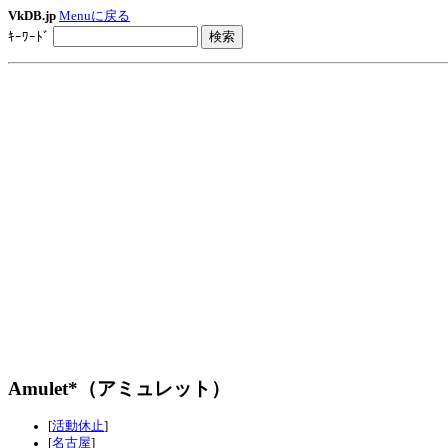
VkDB.jp
Menuに戻る
ｷｰﾜｰﾄﾞ
Amulet*（アミュレット）
[
活動休止
]
[
名古屋
]