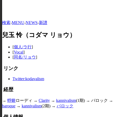
検索
-
MENU
-
NEWS
-
新譜
兒玉 怜（コダマ リョウ）
[
個人/ラ行
]
[
Vocal
]
[
同名/リョウ
]
リンク
Twitter:kodavalism
経歴
→
蜉蝣
ローディ →
Clarity
→
kannivalism
(1期) → バロック →
baroque
→
kannivalism
(2期) →
バロック
個人情報