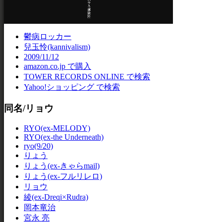
鬱病ロッカー
兒玉怜(kannivalism)
2009/11/12
amazon.co.jp で購入
TOWER RECORDS ONLINE で検索
Yahoo!ショッピング で検索
同名/リョウ
RYO(ex-MELODY)
RYO(ex-the Underneath)
ryo(9/20)
りょう
りょう(ex-きゃらmail)
りょう(ex-フルリレロ)
リョウ
綾(ex-Dreqi×Rudra)
岡本竜治
宮永 亮