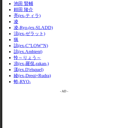
池田 賢輔
頼田 陵介
亮(ex-ティラ)
凌
凌-Ryo-(ex-SLADD)
涼(ex-ゼラット)
猟
諒(ex-C”LOW”N)
諒(ex.Ambient)
怜～りょう～
凉(ex-羅侃-rakan-)
漾(ex.D'elsquel)
綾(ex-Dreqi×Rudra)
蛉-RYO-
- AD -