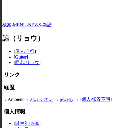
検索
-
MENU
-
NEWS
-
新譜
諒（リョウ）
[
個人/ラ行
]
[
Guitar
]
[
同名/リョウ
]
リンク
経歴
→ Ambient →
ハルシオン
→
jewelry
→
[
個人/状況不明
]
個人情報
[
誕生年/1986
]