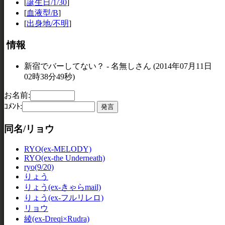
[
誕生日/1/30
]
[
血液型/B
]
[
出身地/不明
]
情報
新宿でバーしてない？ - 名無しさん (2014年07月11日
02時38分49秒)
お名前:
ｺﾒﾝﾄ:
同名/リョウ
RYO(ex-MELODY)
RYO(ex-the Underneath)
ryo(9/20)
りょう
りょう(ex-きゃらmail)
りょう(ex-フルリレロ)
リョウ
綾(ex-Dreqi×Rudra)