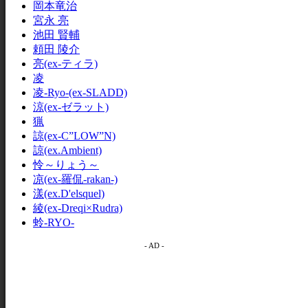
岡本竜治
宮永 亮
池田 賢輔
頼田 陵介
亮(ex-ティラ)
凌
凌-Ryo-(ex-SLADD)
涼(ex-ゼラット)
猟
諒(ex-C”LOW”N)
諒(ex.Ambient)
怜～りょう～
凉(ex-羅侃-rakan-)
漾(ex.D'elsquel)
綾(ex-Dreqi×Rudra)
蛉-RYO-
- AD -