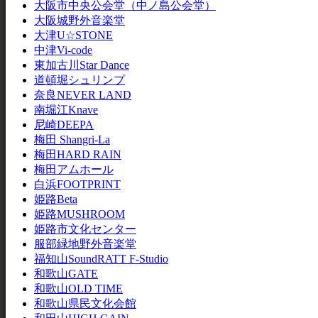
大阪市中央公会堂（中ノ島公会堂）
大阪城野外音楽堂
大津U☆STONE
中津Vi-code
東加古川Star Dance
道頓堀シュリンプ
奈良NEVER LAND
南堀江Knave
尼崎DEEPA
梅田 Shangri-La
梅田HARD RAIN
梅田アムホール
白浜FOOTPRINT
姫路Beta
姫路MUSHROOM
姫路市文化センター
服部緑地野外音楽堂
福知山SoundRATT F-Studio
和歌山GATE
和歌山OLD TIME
和歌山県民文化会館