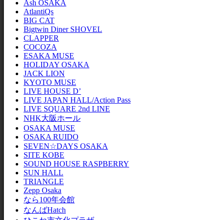
Ash OSAKA
AtlantiQs
BIG CAT
Bigtwin Diner SHOVEL
CLAPPER
COCOZA
ESAKA MUSE
HOLIDAY OSAKA
JACK LION
KYOTO MUSE
LIVE HOUSE D’
LIVE JAPAN HALL/Action Pass
LIVE SQUARE 2nd LINE
NHK大阪ホール
OSAKA MUSE
OSAKA RUIDO
SEVEN☆DAYS OSAKA
SITE KOBE
SOUND HOUSE RASPBERRY
SUN HALL
TRIANGLE
Zepp Osaka
なら100年会館
なんばHatch