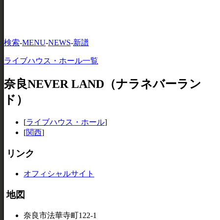
検索
-
MENU
-
NEWS
-
新譜
ライブハウス・ホール一覧
奈良NEVER LAND（ナラネバーラン
ド）
[
ライブハウス・ホール
]
[
関西
]
リンク
オフィシャルサイト
地図
奈良市法華寺町122-1