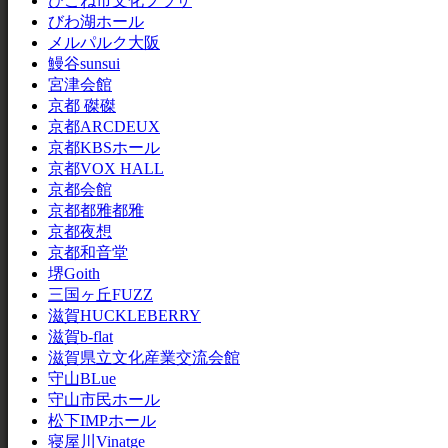
ひこね市文化プラザ
びわ湖ホール
メルパルク大阪
鰻谷sunsui
宮津会館
京都 磔磔
京都ARCDEUX
京都KBSホール
京都VOX HALL
京都会館
京都都雅都雅
京都夜想
京都和音堂
堺Goith
三国ヶ丘FUZZ
滋賀HUCKLEBERRY
滋賀b-flat
滋賀県立文化産業交流会館
守山BLue
守山市民ホール
松下IMPホール
寝屋川Vinatge