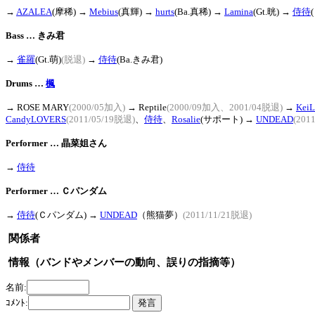
→
AZALEA
(摩稀) →
Mebius
(真輝) →
hurts
(Ba.真稀) →
Lamina
(Gt.晄) →
侍待
Bass … きみ君
→
雀羅
(Gt.萌)
(脱退)
→
侍待
(Ba.きみ君)
Drums …
楓
→ ROSE MARY
(2000/05加入)
→ Reptile
(2000/09加入、2001/04脱退)
→
KeiL
CandyLOVERS
(2011/05/19脱退)
、
侍待
、
Rosalie
(サポート) →
UNDEAD
(201
Performer … 晶菜姐さん
→
侍待
Performer … Ｃパンダム
→
侍待
(Ｃパンダム) →
UNDEAD
（熊猫夢）
(2011/11/21脱退)
関係者
情報（バンドやメンバーの動向、誤りの指摘等）
名前:
ｺﾒﾝﾄ: