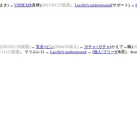
(まき) →
UNDEAD
(真稀)
(2015/01/27脱退)
、
Lucifer's underground
(サポート) →
(2003/01/29脱退)
→
安全×ピン
(2004/04加入)
→
ガチャ×ガチャ
(かえで→楓)
(2
1/11/21脱退)
、ラリルレロ →
Lucifer's underground
→
[
個人/フリー
]
(海星)、
dear