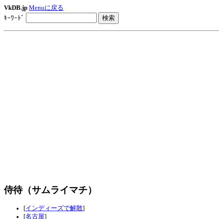
VkDB.jp
Menuに戻る
ｷｰﾜｰﾄﾞ
侍待（サムライマチ）
[
インディーズで解散
]
[
名古屋
]