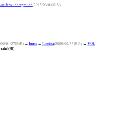
Lucifer's underground
(2015/03/04加入)
006/01/27脱退)
→
hurts
→
Lamina
(2009/09/**脱退)
→
神風
 rain
!
(楓)