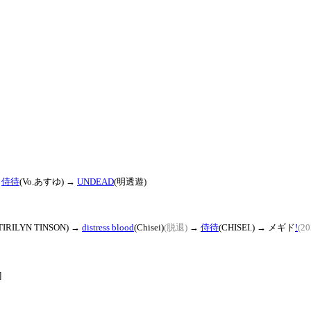
→
侍待
(Vo.あすゆ) →
UNDEAD
(明透遊)
TIRILYN TINSON) →
distress blood
(Chisei)
(脱退)
→
侍待
(CHISEI.) →
メギド
!
(2
]