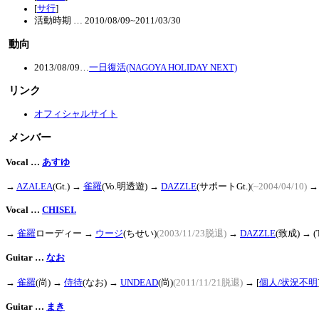
[
サ行
]
活動時期 … 2010/08/09~2011/03/30
動向
2013/08/09
…
一日復活(NAGOYA HOLIDAY NEXT)
リンク
オフィシャルサイト
メンバー
Vocal …
あすゆ
→
AZALEA
(Gt.) →
雀羅
(Vo.明透遊) →
DAZZLE
(サポートGt.)
(~2004/04/10)
Vocal …
CHISEI.
→
雀羅
ローディー →
ウージ
(ちせい)
(2003/11/23脱退)
→
DAZZLE
(致成) → (
Guitar …
なお
→
雀羅
(尚) →
侍待
(なお) →
UNDEAD
(尚)
(2011/11/21脱退)
→
[
個人/状況不明
Guitar …
まき