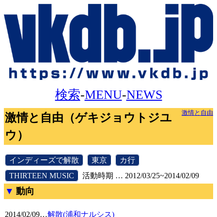
検索
-
MENU
-
NEWS
激情と自由
激情と自由（ゲキジョウトジユ
ウ）
[
インディーズで解散
]
[
東京
]
[
カ行
]
[
THIRTEEN MUSIC
]
活動時期 … 2012/03/25~2014/02/09
動向
2014/02/09
…
解散(浦和ナルシス)