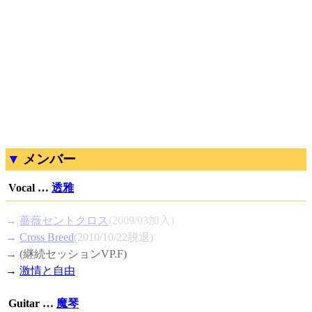
メンバー
Vocal …
透雅
→
薔薇セントクロス
(2009/03加入)
→
Cross Breed
(2010/10/22脱退)
→ (継続セッションVP.F)
→
激情と自由
Guitar …
魔琴