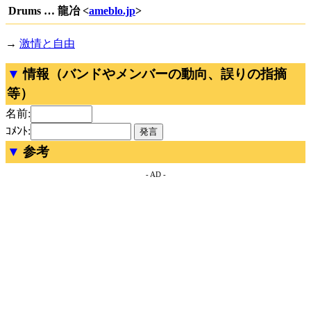
Drums … 龍冶 <
ameblo.jp
>
→
激情と自由
情報（バンドやメンバーの動向、誤りの指摘
等）
名前:
ｺﾒﾝﾄ:
参考
- AD -