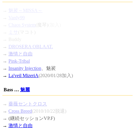
→
魅裟～MISSA～
→
Vardy99
→
Chaos System
(魔琴)
(加入)
→
ミサ
(マコト)
→ Buddy
→
DROSERA OBLAAT.
→
激情と自由
→
Pink-Tribal
→
Insanity Injection
、魅裟
→
La'veil MizeriA
(2020/01/28加入)
Bass …
魅麗
→
薔薇セントクロス
→
Cross Breed
(2010/10/22脱退)
→ (継続セッションVP.F)
→
激情と自由