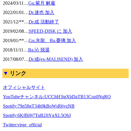
2024/03/11
…
Gu.紫月 解雇
2022/01/01
…
Dr.達也 加入
2021/12/**
…
Dr.或 活動終了
2019/02/08
…
SPEED-DISK に 加入
2019/01/**
…
Gu.氷龍、Ba.憂璃 加入
2018/11/11
…
Ba.沁 脱退
2017/08/07
…
Dr.或(ex-MALISEND) 加入
リンク
オフィシャルサイト
YouTubeチャンネル:UCChH3igXbDaTB13Coz0NqRQ
Spotify:79n58gT34h9kBoWsR6yzNB
Spotify:6KfBi9j7TuB2JiYgXL5ObJ
Twitter:virge_official