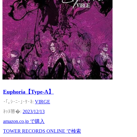
Euphoria【Type-A】
VIRGE
2023/12/13
amazon.co.jp で購入
TOWER RECORDS ONLINE で検索