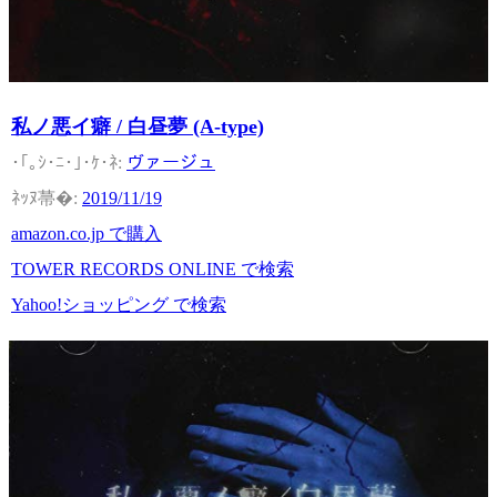
私ノ悪イ癖 / 白昼夢 (A-type)
ヴァージュ
2019/11/19
amazon.co.jp で購入
TOWER RECORDS ONLINE で検索
Yahoo!ショッピング で検索