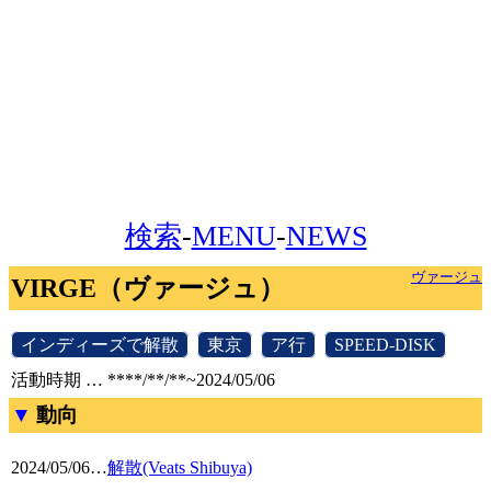
検索
-
MENU
-
NEWS
ヴァージュ
VIRGE（ヴァージュ）
[
インディーズで解散
]
[
東京
]
[
ア行
]
[
SPEED-DISK
]
活動時期 … ****/**/**~2024/05/06
動向
2024/05/06
…
解散(Veats Shibuya)