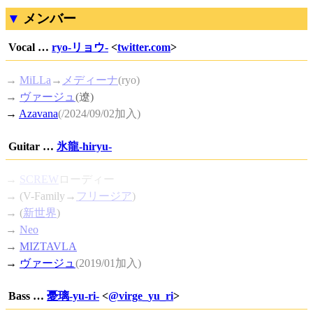
メンバー
Vocal …
ryo-リョウ-
<
twitter.com
>
→
MiLLa
→
メディーナ
(ryo)
→
ヴァージュ
(遼)
→
Azavana
(/2024/09/02加入)
Guitar …
氷龍-hiryu-
→
SCREW
ローディー
→ (V-Family→
フリージア
)
→ (
新世界
)
→
Neo
→
MIZTAVLA
→
ヴァージュ
(2019/01加入)
Bass …
憂璃-yu-ri-
<
@virge_yu_ri
>