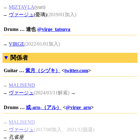
→
MIZTAVLA
(yuri)
→
ヴァージュ
(憂璃)
(2019/01加入)
Drums … 達也
@virge_tatsuya
→
VIRGE
(2022/01/01加入)
関係者
Guitar …
紫月（シヅキ）
<
twitter.com
>
→
MALISEND
→
ヴァージュ
(2024/03/11解雇)
→
Drums …
或-aru-（アル）
<
@virge_aru
>
→
MALISEND
→
ヴァージュ
(2017/08加入、2021/12脱退)
→
孔雀座