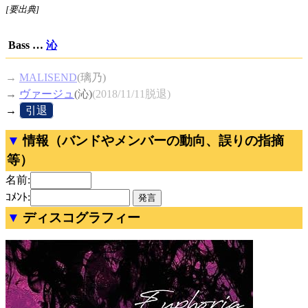
[要出典]
Bass …
沁
→
MALISEND
(璃乃)
→
ヴァージュ
(沁)
(2018/11/11脱退)
→
[
引退
]
情報（バンドやメンバーの動向、誤りの指摘
等）
名前:
ｺﾒﾝﾄ:
ディスコグラフィー