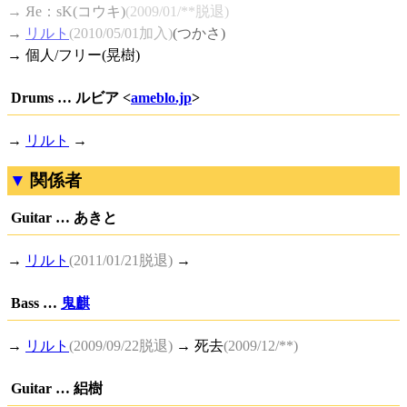
→ Яe：sK(コウキ)
(2009/01/**脱退)
→
リルト
(2010/05/01加入)
(つかさ)
→ 個人/フリー(晃樹)
Drums … ルビア <
ameblo.jp
>
→
リルト
→
関係者
Guitar … あきと
→
リルト
(2011/01/21脱退)
→
Bass …
鬼麒
→
リルト
(2009/09/22脱退)
→ 死去
(2009/12/**)
Guitar … 絽樹