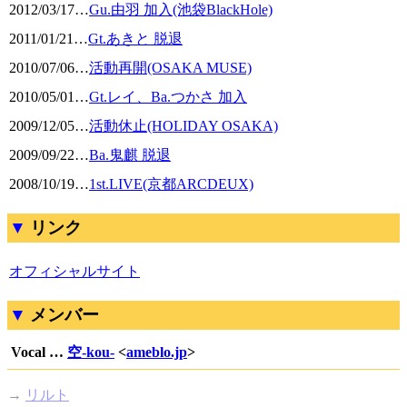
2012/03/17
…
Gu.由羽 加入(池袋BlackHole)
2011/01/21
…
Gt.あきと 脱退
2010/07/06
…
活動再開(OSAKA MUSE)
2010/05/01
…
Gt.レイ、Ba.つかさ 加入
2009/12/05
…
活動休止(HOLIDAY OSAKA)
2009/09/22
…
Ba.鬼麒 脱退
2008/10/19
…
1st.LIVE(京都ARCDEUX)
リンク
オフィシャルサイト
メンバー
Vocal …
空-kou-
<
ameblo.jp
>
→
リルト