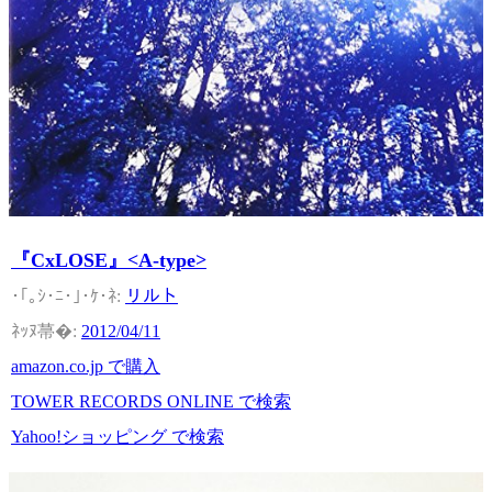
『CxLOSE』<A-type>
リルト
2012/04/11
amazon.co.jp で購入
TOWER RECORDS ONLINE で検索
Yahoo!ショッピング で検索