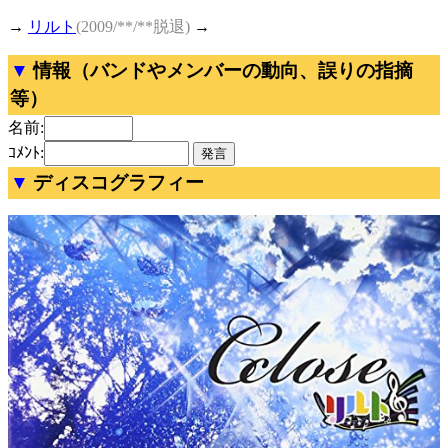
→
リルト
(2009/**/**脱退)
→
情報（バンドやメンバーの動向、誤りの指摘
等）
名前:
ｺﾒﾝﾄ:
ディスコグラフィー