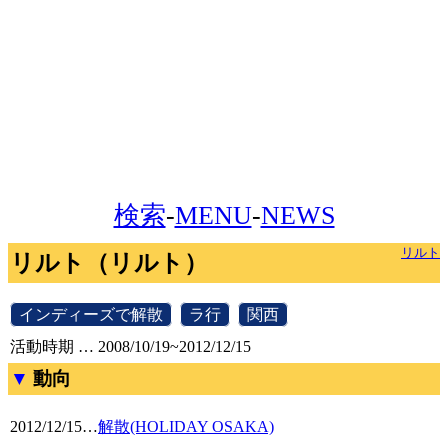
検索
-
MENU
-
NEWS
リルト
リルト（リルト）
[
インディーズで解散
]
[
ラ行
]
[
関西
]
活動時期 … 2008/10/19~2012/12/15
動向
2012/12/15
…
解散(HOLIDAY OSAKA)