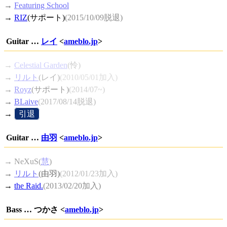
→
Featuring School
→
RIZ
(サポート)
(2015/10/09脱退)
Guitar …
レイ
<
ameblo.jp
>
→
Celestial Garden
(怜)
→
リルト
(レイ)
(2010/05/01加入)
→
Royz
(サポート)
(2014/07~)
→
BLaive
(2017/08/14脱退)
→
[
引退
]
Guitar …
由羽
<
ameblo.jp
>
→ NeXuS(
慧
)
→
リルト
(由羽)
(2012/01/23加入)
→
the Raid.
(2013/02/20加入)
Bass … つかさ <
ameblo.jp
>