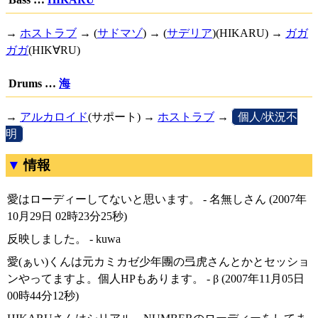
→
ホストラブ
→ (
サドマゾ
) → (
サデリア
)(HIKARU) →
ガガ
ガガ
(HIK∀RU)
Drums …
海
→
アルカロイド
(サポート) →
ホストラブ
→
[
個人/状況不
明
]
情報
愛はローディーしてないと思います。 - 名無しさん (2007年
10月29日 02時23分25秒)
反映しました。 - kuwa
愛(ぁい)くんは元カミカゼ少年團の弖虎さんとかとセッショ
ンやってますよ。個人HPもあります。 - β (2007年11月05日
00時44分12秒)