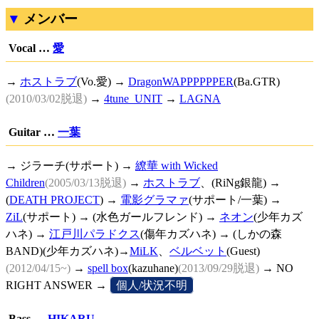
メンバー
Vocal …
愛
→
ホストラブ
(Vo.愛) →
DragonWAPPPPPPER
(Ba.GTR)
(2010/03/02脱退)
→
4tune_UNIT
→
LAGNA
Guitar …
一葉
→ ジラーチ(サポート) →
繚華 with Wicked
Children
(2005/03/13脱退)
→
ホストラブ
、(RiNg銀龍) →
(
DEATH PROJECT
) →
電影グラマァ
(サポート/一葉) →
ZiL
(サポート) → (水色ガールフレンド) →
ネオン
(少年カズ
ハネ) →
江戸川パラドクス
(傷年カズハネ) → (しかの森
BAND)(少年カズハネ)→
MiLK
、
ベルベット
(Guest)
(2012/04/15~)
→
spell box
(kazuhane)
(2013/09/29脱退)
→ NO
RIGHT ANSWER →
[
個人/状況不明
]
Bass …
HIKARU