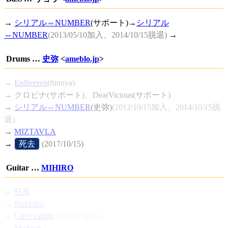
→
シリアル⇔NUMBER
(サポート)→
シリアル
⇔NUMBER
(2013/05/10加入、2014/10/15脱退)
→
Drums …
史弥
<
ameblo.jp
>
→
Erdbeeren
(fumiya)
→ クロビナ(サポート)、DearVicious(サポート)
→
シリアル⇔NUMBER
(史弥)
(2012/10/15加入、2014/10/15脱
退)
→
MIZTAVLA
→
[
死去
]
(2017/10/15)
Guitar …
MIHIRO
→
狂夜
→
PinkFilm
→
Gill'e cadith
(2002/07加入)