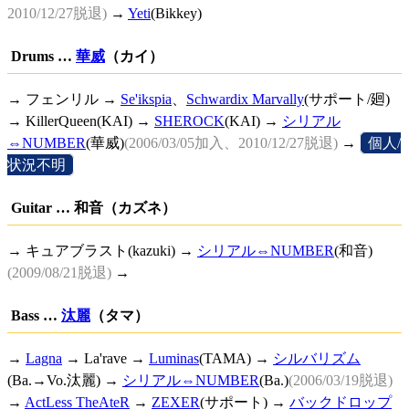
2010/12/27脱退)
→
Yeti
(Bikkey)
Drums …
華威
（カイ）
→ フェンリル →
Se'ikspia
、
Schwardix Marvally
(サポート/廻)
→ KillerQueen(KAI) →
SHEROCK
(KAI) →
シリアル
⇔NUMBER
(華威)
(2006/03/05加入、2010/12/27脱退)
→
[
個人/
状況不明
]
Guitar … 和音（カズネ）
→ キュアブラスト(kazuki) →
シリアル⇔NUMBER
(和音)
(2009/08/21脱退)
→
Bass …
汰麗
（タマ）
→
Lagna
→ La'rave →
Luminas
(TAMA) →
シルバリズム
(Ba.→Vo.汰麗) →
シリアル⇔NUMBER
(Ba.)
(2006/03/19脱退)
→
ActLess TheAteR
→
ZEXER
(サポート) →
バックドロップ