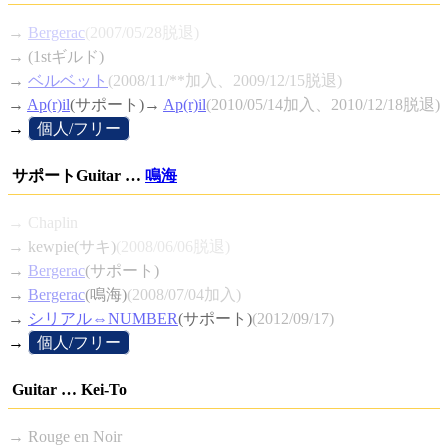
→
Bergerac
(2007/05/28脱退)
→ (1stギルド)
→
ベルベット
(2008/11/**加入、2009/12/15脱退)
→
Ap(r)il
(サポート)→
Ap(r)il
(2010/05/14加入、2010/12/18脱退)
→
[
個人/フリー
]
サポートGuitar …
鳴海
→ Chaplin
→ kewpie(サキ)
(2008/06/06脱退)
→
Bergerac
(サポート)
→
Bergerac
(鳴海)
(2008/07/04加入)
→
シリアル⇔NUMBER
(サポート)
(2012/09/17)
→
[
個人/フリー
]
Guitar … Kei-To
→ Rouge en Noir