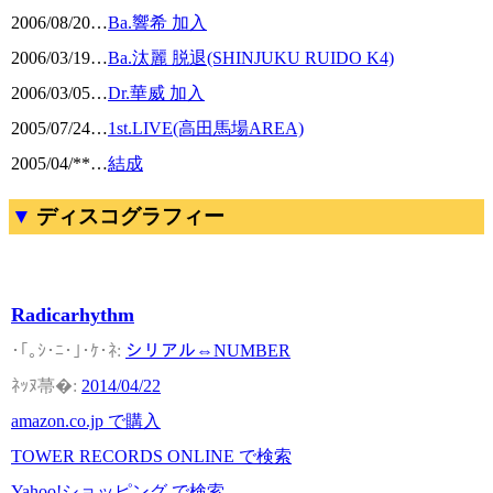
2006/08/20
…
Ba.響希 加入
2006/03/19
…
Ba.汰麗 脱退(SHINJUKU RUIDO K4)
2006/03/05
…
Dr.華威 加入
2005/07/24
…
1st.LIVE(高田馬場AREA)
2005/04/**
…
結成
ディスコグラフィー
Radicarhythm
シリアル⇔NUMBER
2014/04/22
amazon.co.jp で購入
TOWER RECORDS ONLINE で検索
Yahoo!ショッピング で検索