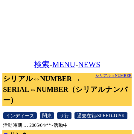
検索
-
MENU
-
NEWS
シリアル⇔NUMBER
シリアル⇔NUMBER →
SERIAL⇔NUMBER（シリアルナンバ
ー）
[
インディーズ
]
[
関東
]
[
サ行
]
[
過去在籍/SPEED-DISK
]
活動時期 … 2005/04/**~活動中