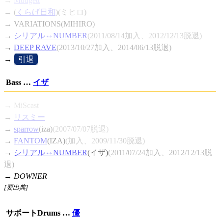
→
Mudgett
→ (
くらげ日和
)(ミヒロ)
→ VARIATIONS(MIHIRO)
→
シリアル⇔NUMBER
(2011/08/14加入、2012/12/13脱退)
→
DEEP RAVE
(2013/10/27加入、2014/06/13脱退)
→
[
引退
]
Bass …
イザ
→ MiScast
→
リスミー
→
sparrow
(iza)
(2007/07/07脱退)
→
FANTOM
(IZA)
(加入、2009/11/30脱退)
→
シリアル⇔NUMBER
(イザ)
(2011/07/24加入、2012/12/13脱
退)
→
DOWNER
[要出典]
サポートDrums …
優