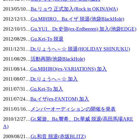
2013/05/10
…
Ba.リョウ 正式加入(Rock in OKINAWA)
2012/12/13
…
Gu.MIHIRO、Ba.イザ 脱退(池袋BlackHole)
2012/10/15
…
Gu.YUI、Dr.史弥(ex-Erdbeeren) 加入(池袋EDGE)
2012/08/29
…
Gu.Kei-To 脱退
2011/12/31
…
Dr.りょうへ～☆ 脱退(HOLIDAY SHINJUKU)
2011/08/29
…
活動再開(池袋BlackHole)
2011/08/14
…
Gu.MIHIRO(ex-VARIATIONS) 加入
2011/08/07
…
Dr.りょうへ～☆ 加入
2011/07/31
…
Gu.Kei-To 加入
2011/07/24
…
Ba.イザ(ex-FANTOM) 加入
2011/01/16
…
メンバーオーディションの開催を発表
2010/12/27
…
Gt.紫遊、Ba.響希、Dr.華威 脱退(高田馬場ARE
A)
2009/08/21
…
Gt.和音 脱退(赤坂BLITZ)