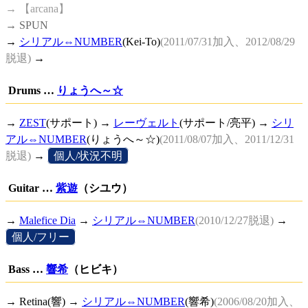
→ 【arcana】
→ SPUN
→
シリアル⇔NUMBER
(Kei-To)
(2011/07/31加入、2012/08/29
脱退)
→
Drums …
りょうへ～☆
→
ZEST
(サポート) →
レーヴェルト
(サポート/亮平) →
シリ
アル⇔NUMBER
(りょうへ～☆)
(2011/08/07加入、2011/12/31
脱退)
→
[
個人/状況不明
]
Guitar …
紫遊
（シユウ）
→
Malefice Dia
→
シリアル⇔NUMBER
(2010/12/27脱退)
→
[
個人/フリー
]
Bass …
響希
（ヒビキ）
→ Retina(響) →
シリアル⇔NUMBER
(響希)
(2006/08/20加入、