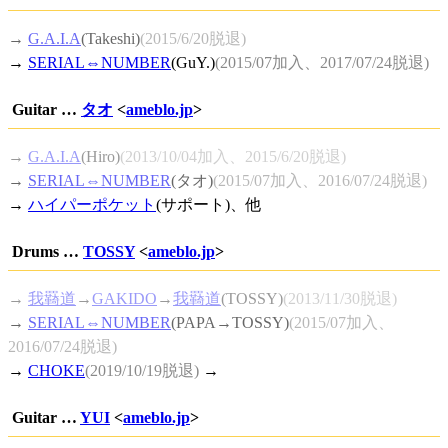
→
G.A.I.A
(Takeshi)
(2015/6/20脱退)
→
SERIAL⇔NUMBER
(GuY.)
(2015/07加入、2017/07/24脱退)
Guitar …
タオ
<
ameblo.jp
>
→
G.A.I.A
(Hiro)
(2013/10/04加入、2015/6/20脱退)
→
SERIAL⇔NUMBER
(タオ)
(2015/07加入、2016/07/24脱退)
→
ハイパーポケット
(サポート)、他
Drums …
TOSSY
<
ameblo.jp
>
→
我羇道
→
GAKIDO
→
我羇道
(TOSSY)
(2013/11/30脱退)
→
SERIAL⇔NUMBER
(PAPA→TOSSY)
(2015/07加入、
2016/07/24脱退)
→
CHOKE
(2019/10/19脱退)
→
Guitar …
YUI
<
ameblo.jp
>