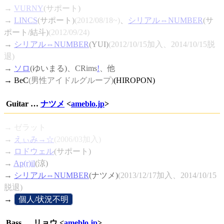
→
VURNY
(サポート)
→
LINCS
(サポート)
(2012/08/18~)
、
シリアル⇔NUMBER
(サ
ポート/結斗)
(2012/09/24)
→
シリアル⇔NUMBER
(YUI)
(2012/10/15加入、2014/10/15脱
退)
→
ソロ
(ゆいまる)、
CRims
!
、他
→ BeC
(男性アイドルグループ)
(HIROPON)
Guitar …
ナツメ
<
ameblo.jp
>
→ ゼラット
→
えぃみ→☆
(2006/03加入)
→
ロドウェル
(サポート)
→
Ap(r)il
(涼)
→
シリアル⇔NUMBER
(ナツメ)
(2013/12/17加入、2014/10/15
脱退)
→
[
個人/状況不明
]
Bass … リョウ <
ameblo.jp
>