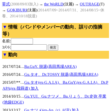
零式
(2008/09/03加入)
→
the WoRLD
(汰麗) →
OUTЯAGE
(T)
→
GOKIBURI
(汰麗)
(2014/07/09~2014/07/31、2014/08/15~休
養、2014/10/18脱退)
情報（バンドやメンバーの動向、誤りの指摘
等）
名前:
ｺﾒﾝﾄ:
動向
2017/07/24
…
Ba.GuY. 脱退(高田馬場AREA)
2016/07/24
…
Gu.タオ、Dr.TOSSY 脱退(高田馬場AREA)
2015/07/**
…
Gu.タオ(ex-G.A.I.A)、Ba.GuY.(ex-G.A.I.A)、Dr.P
APA(ex-我羇道) 加入
2014/10/15
…
Gu.YUI、Gu.ナツメ、Ba.りょう、Dr.史弥 卒業
(池袋EDGE)
2013/12/17
…
Gu.ナツメ(ex-Ap（r）il/涼) 加入