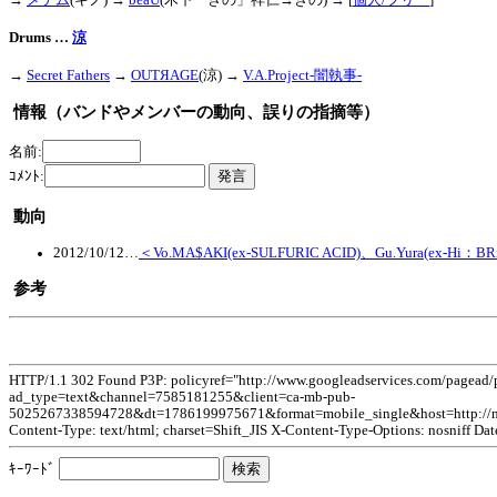
Drums …
涼
→
Secret Fathers
→
OUTЯAGE
(涼)
→
V.A.Project-闇執事-
情報（バンドやメンバーの動向、誤りの指摘等）
名前:
ｺﾒﾝﾄ:
動向
2012/10/12
…
＜Vo.MA$AKI(ex-SULFURIC ACID)、Gu.Yura(ex-H
参考
HTTP/1.1 302 Found P3P: policyref="http://www.googleadservices.com/pagead
ad_type=text&channel=7585181255&client=ca-mb-pub-
5025267338594728&dt=1786199975671&format=mobile_single&host=http:
Content-Type: text/html; charset=Shift_JIS X-Content-Type-Options: nosniff Da
ｷｰﾜｰﾄﾞ