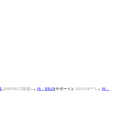
道
(2009/08/23脱退)
→
Hi：BRiD
(サポート)
(~2010/04/**)
→
Hi：