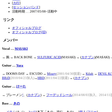
[
カ行
]
[
セッションバンド
]
活動時期 … 2007/05/08~活動中
リンク
オフィシャルブログ
オフィシャルブログ(旧)
メンバー
Vocal …
MA$AKI
→ 鴉
→ BACK BONE
→
SULFURIC ACID
(MASAKI)
→ (
カナブン
)(MA$AKI)
Guitar …
Yura
→ DOOMS DAY
→ ESCUDO
→
Misery
(2001/04/30脱退)
→
Kilah
→
DEViL K
BRiD
(2010/04/23加入)
→
HBD
(2011/04/22脱退)
→ (
カナブン
)
Guitar …
けーた
→
ブレーメン
!
、(
カナブン
)
→
フーデッドシール
(2014/08/03加入、2014/1
Bass …
きの
→
メテム
(キノ)
→
beaU
(木下「きの」祥仁→きの)
→
[
個人/フリー
]