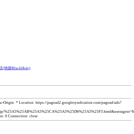
(池袋BlackHole)
rigin: * Location: https://pagead2.googlesyndication.com/pagead/ads?
/m.vkdb.jp/%25A5%25AB%25A5%25CA%25A5%25D6%25A5%25F3.html&useragent=
on: 0 Connection: close