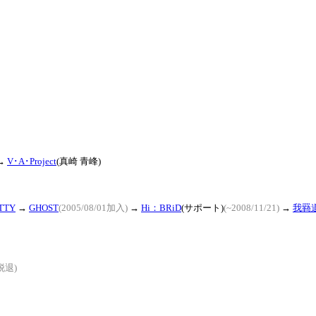
→
V･A･Project
(真崎 青峰)
iTTY
→
GHOST
(2005/08/01加入)
→
Hi：BRiD
(サポート)
(~2008/11/21)
→
我羇
1脱退)