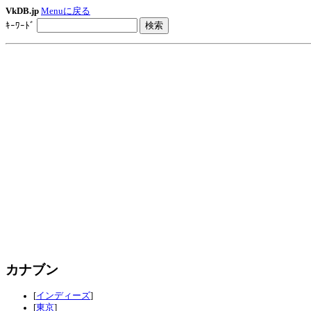
VkDB.jp
Menuに戻る
ｷｰﾜｰﾄﾞ
カナブン
[
インディーズ
]
[
東京
]