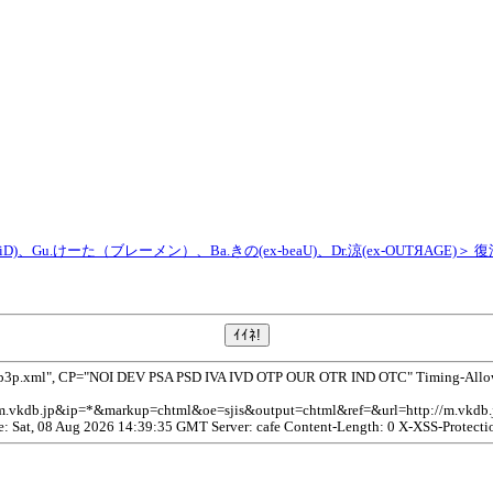
i：BRiD)、Gu.けーた（ブレーメン）、Ba.きの(ex-beaU)、Dr.涼(ex-OUTЯAGE)＞ 復活
/p3p.xml", CP="NOI DEV PSA PSD IVA IVD OTP OUR OTR IND OTC" Timing-Allow-O
//m.vkdb.jp&ip=*&markup=chtml&oe=sjis&output=chtml&ref=&url=http:/
te: Sat, 08 Aug 2026 14:39:35 GMT Server: cafe Content-Length: 0 X-XSS-Protecti