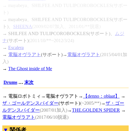
→ mayabeya、SHILFEE AND TULIPCOROBOCKLES(サポー
ト)
→ mayabeya、SHILFEE AND TULIPCOROBOCKLES(サポー
ト)、
SHEENA
(2009/02/07加入、2011/01/**脱退)
→ SHILFEE AND TULIPCOROBOCKLES(サポート)、
ムジ
ナ
(サポート)
(2011/10/**~2012/3/24)
→
Escalera
→
電脳オヴラアト
(サポート)→
電脳オヴラアト
(2015/04/01加
入)
→
The Ghost inside of Me
Drums
…
末次
→ 電脳ロボトミィ→電脳オヴラアト→
【denno：oblaat】
→
ザ・ゴールデンスパイダー
(サポート)
(~2005/**)
→
ザ・ゴー
ルデンスパイダー
(2007/01加入)
→
THE.GOLDEN SPIDER
→
電脳オヴラアト
(2017/06/10脱退)
関係者