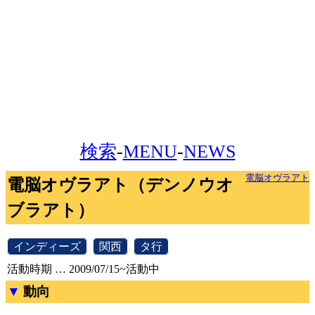
検索
-
MENU
-
NEWS
電脳オヴラアト
電脳オヴラアト（デンノウオ
ブラアト）
[
インディーズ
]
[
関西
]
[
タ行
]
活動時期 … 2009/07/15~活動中
動向