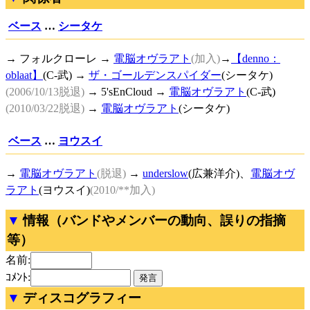
ベース
…
シータケ
→ フォルクローレ →
電脳オヴラアト
(加入)
→
【denno：
oblaat】
(C-武) →
ザ・ゴールデンスパイダー
(シータケ)
(2006/10/13脱退)
→ 5'sEnCloud →
電脳オヴラアト
(C-武)
(2010/03/22脱退)
→
電脳オヴラアト
(シータケ)
ベース
…
ヨウスイ
→
電脳オヴラアト
(脱退)
→
underslow
(広兼洋介)、
電脳オヴ
ラアト
(ヨウスイ)
(2010/**加入)
情報（バンドやメンバーの動向、誤りの指摘
等）
名前:
ｺﾒﾝﾄ:
ディスコグラフィー