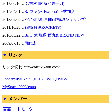
2017/06/10
…
Dr.末次 脱退(池袋手刀)
2015/04/01
…
Ba.マヤ(ex-Escalera) 正式加入
2013/02/09
…
不定期活動再開(道頓堀シュリンプ)
2011/10/29
…
解散(難波ROCKETS)
2010/03/22
…
Ba.C-武 脱退(西九条BRAND NEW)
2009/07/15
…
再結成
リンク
リンク切れ
http://ebisukikaku.com/
Spotify:4fwLYq093g0HI7OWOQHwBS
MySpace:2009denno
メンバー
言霊
…
トモロウ