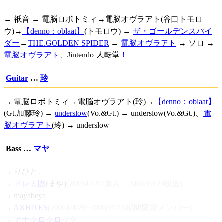
→ 祇音 → 電脳ロボトミィ→電脳オヴラアト(谷口トモロ
ウ)→
【denno：oblaat】
(トモロウ) →
ザ・ゴールデンスパイ
ダー
→
THE.GOLDEN SPIDER
→
電脳オヴラアト
→ ソロ →
電脳オヴラアト
、
Jintendo-人転堂-
!
Guitar
…
玲
→ 電脳ロボトミィ→電脳オヴラアト(玲)→
【denno：oblaat】
(Gt.加藤玲) →
underslow
(Vo.&Gt.) → underslow(Vo.&Gt.)、
電
脳オヴラアト
(玲) → underslow
Bass …
マヤ
→ りひと。
→
ドレミ團
(まや)
(2003/01/01加入、2004/10/29脱退)
→ mayabeya
→
AXBITES
(2006/04/29~2006/05/19期間限定メンバー)
→
アナクロクロック