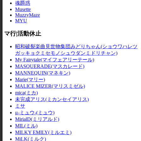
魂爵惑
Musette
MuzzyMaze
MYU
マ行|活動休止
昭和破裂楽曲見世物集団みどりちゃん(ショウワハレツ
ガッキョクミセモノシュウダンミドリチャン)
My Fairytale(マイフェアリーテール)
MASQUERADE(マスカレード)
MANNEQUIN(マネキン)
Marie(マリー)
MALICE MIZER(マリスミゼル)
mica(ミカ)
未完成アリス(ミカンセイアリス)
ミサ
μ-ミュウ-(ミュウ)
MirialD(ミリアルド)
MIL(ミル)
MILKY EMILY(ミルエミ)
MiLK(ミルク)