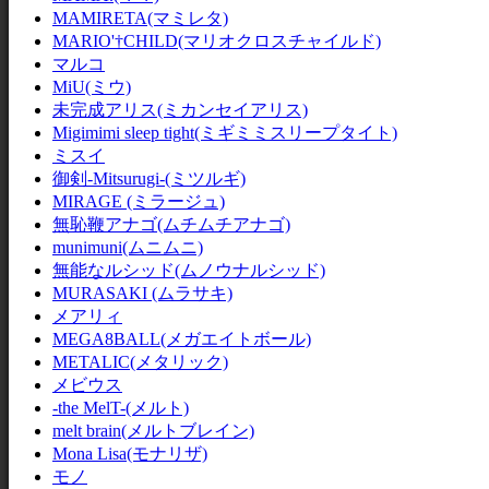
MAMIRETA(マミレタ)
MARIO'†CHILD(マリオクロスチャイルド)
マルコ
MiU(ミウ)
未完成アリス(ミカンセイアリス)
Migimimi sleep tight(ミギミミスリープタイト)
ミスイ
御剣-Mitsurugi-(ミツルギ)
MIRAGE (ミラージュ)
無恥鞭アナゴ(ムチムチアナゴ)
munimuni(ムニムニ)
無能なルシッド(ムノウナルシッド)
MURASAKI (ムラサキ)
メアリィ
MEGA8BALL(メガエイトボール)
METALIC(メタリック)
メビウス
-the MelT-(メルト)
melt brain(メルトブレイン)
Mona Lisa(モナリザ)
モノ