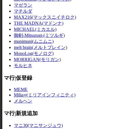
マゼラン
マチルダ
MAX216(マックスニイチロク)
THE MADNA(マドンナ)
MICHAEL(ミカエル)
御剣-Mitsurugi-(ミツルギ)
munimuni(ムニムニ)
melt brain(メルトブレイン)
MonoLog(モノログ)
MORRIGAN(モリガン)
モルヒネ
マ行|仮登録
MEME
Milia∞(ミリアインフィニティ)
メルヘン
マ行|新規追加
マニ30(マニサンジュウ)