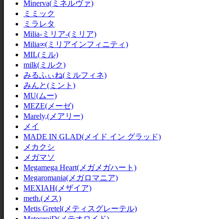
Minerva(ミネルヴァ)
ミミック
ミラレタ
Milia-ミリア-(ミリア)
Milia∞(ミリアインフィニティ)
MIL(ミル)
milk(ミルク)
みるふぃね(ミルフィネ)
みんと(ミント)
MU(ムー)
MEZE(メーゼ)
Marely,(メアリー)
メイ
MADE IN GLAD(メイド イン グラッド)
メカクシ
メガマソ
Megamega Heart(メガメガハート)
Megaromania(メガロマニア)
MEXIAH(メザイア)
meth.(メス)
Metis Gretel(メティスグレーテル)
MeteoroiD(メテオロイド)