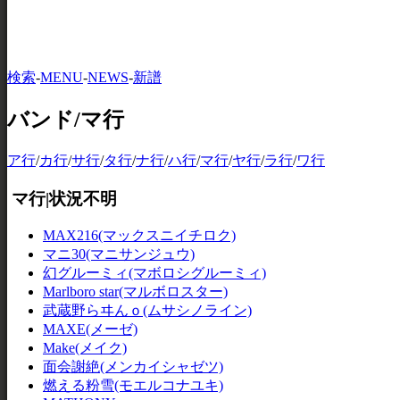
検索
-
MENU
-
NEWS
-
新譜
バンド/マ行
ア行
/
カ行
/
サ行
/
タ行
/
ナ行
/
ハ行
/
マ行
/
ヤ行
/
ラ行
/
ワ行
マ行|状況不明
MAX216(マックスニイチロク)
マニ30(マニサンジュウ)
幻グルーミィ(マボロシグルーミィ)
Marlboro star(マルボロスター)
武蔵野らヰんｏ(ムサシノライン)
MAXE(メーゼ)
Make(メイク)
面会謝絶(メンカイシャゼツ)
燃える粉雪(モエルコナユキ)