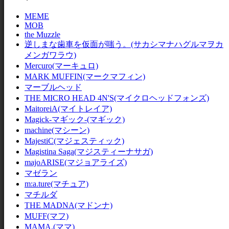
MEME
MOB
the Muzzle
逆しまな歯車を仮面が嗤う。(サカシマナハグルマヲカ
メンガワラウ)
Mercuro(マーキュロ)
MARK MUFFIN(マークマフィン)
マーブルヘッド
THE MICRO HEAD 4N'S(マイクロヘッドフォンズ)
MaitoreiA(マイトレイア)
Magick-マギック-(マギック)
machine(マシーン)
MajestiC(マジェスティック)
Magistina Saga(マジスティーナサガ)
majoARISE(マジョアライズ)
マゼラン
m:a.ture(マチュア)
マチルダ
THE MADNA(マドンナ)
MUFF(マフ)
MAMA.(ママ)