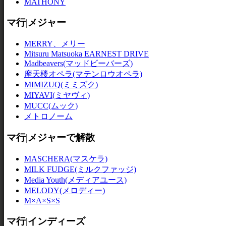
MATHONY
マ行|メジャー
MERRY、メリー
Mitsuru Matsuoka EARNEST DRIVE
Madbeavers(マッドビーバーズ)
摩天楼オペラ(マテンロウオペラ)
MIMIZUQ(ミミズク)
MIYAVI(ミヤヴィ)
MUCC(ムック)
メトロノーム
マ行|メジャーで解散
MASCHERA(マスケラ)
MILK FUDGE(ミルクファッジ)
Media Youth(メディアユース)
MELODY(メロディー)
M×A×S×S
マ行|インディーズ