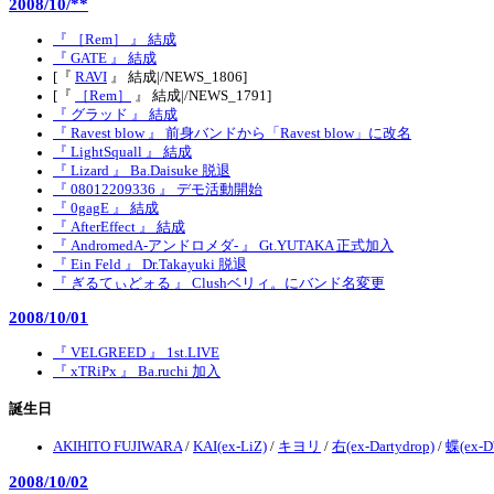
2008/10/**
『 ［Rem］ 』 結成
『 GATE 』 結成
[『
RAVI
』 結成|/NEWS_1806]
[『
［Rem］
』 結成|/NEWS_1791]
『 グラッド 』 結成
『 Ravest blow 』 前身バンドから「Ravest blow」に改名
『 LightSquall 』 結成
『 Lizard 』 Ba.Daisuke 脱退
『 08012209336 』 デモ活動開始
『 0gagE 』 結成
『 AfterEffect 』 結成
『 AndromedA-アンドロメダ- 』 Gt.YUTAKA 正式加入
『 Ein Feld 』 Dr.Takayuki 脱退
『 ぎるてぃどォる 』 Clushベリィ。にバンド名変更
2008/10/01
『 VELGREED 』 1st.LIVE
『 xTRiPx 』 Ba.ruchi 加入
誕生日
AKIHITO FUJIWARA
/
KAI(ex-LiZ)
/
キヨリ
/
右(ex-Dartydrop)
/
蝶(ex-D'
2008/10/02