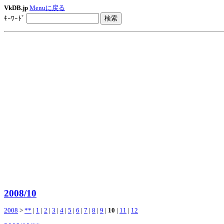
VkDB.jp
Menuに戻る
ｷｰﾜｰﾄﾞ
2008/10
2008
>
**
|
1
|
2
|
3
|
4
|
5
|
6
|
7
|
8
|
9
|
10
|
11
|
12