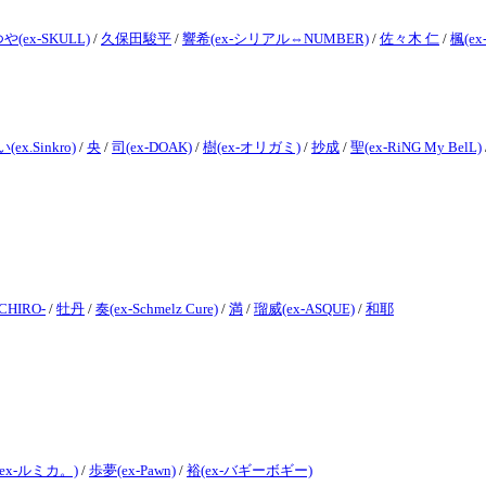
や(ex-SKULL)
/
久保田駿平
/
響希(ex-シリアル⇔NUMBER)
/
佐々木 仁
/
楓(e
ex.Sinkro)
/
央
/
司(ex-DOAK)
/
樹(ex-オリガミ)
/
抄成
/
聖(ex-RiNG My BelL)
CHIRO-
/
牡丹
/
奏(ex-Schmelz Cure)
/
満
/
瑠威(ex-ASQUE)
/
和耶
ex-ルミカ。)
/
歩夢(ex-Pawn)
/
裕(ex-バギーボギー)