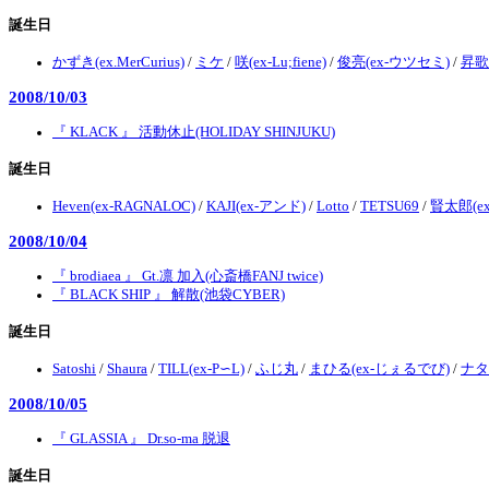
誕生日
かずき(ex.MerCurius)
/
ミケ
/
咲(ex-Lu;fiene)
/
俊亮(ex-ウツセミ)
/
昇歌
2008/10/03
『 KLACK 』 活動休止(HOLIDAY SHINJUKU)
誕生日
Heven(ex-RAGNALOC)
/
KAJI(ex-アンド)
/
Lotto
/
TETSU69
/
賢太郎(ex-
2008/10/04
『 brodiaea 』 Gt.凛 加入(心斎橋FANJ twice)
『 BLACK SHIP 』 解散(池袋CYBER)
誕生日
Satoshi
/
Shaura
/
TILL(ex-P∽L)
/
ふじ丸
/
まひる(ex-じぇるでび)
/
ナタ
2008/10/05
『 GLASSIA 』 Dr.so-ma 脱退
誕生日