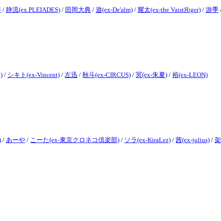
博
/
静流(ex.PLEIADES)
/
田岡大典
/
遊(ex-De'alm)
/
耀太(ex-the VaistЯiger)
/
游季
)
/
シキト(ex-Vincent)
/
左迅
/
秋斗(ex-CIRCUS)
/
冥(ex-朱夏)
/
裕(ex-LEON)
)
/
あーや
/
こーた(ex-東京クロネコ倶楽部)
/
ソラ(ex-KiraLez)
/
茜(ex-julius)
/
架