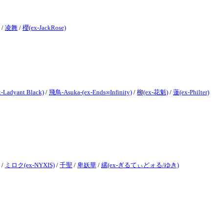
/
凌舞
/
櫻(ex-JackRose)
Ladyant Black)
/
飛鳥-Asuka-(ex-Ends∞Infinity)
/
柳(ex-花魁)
/
蓮(ex-Philter)
/
ミロク(ex-NYXIS)
/
千聖
/
卑妖華
/
縲(ex-ぎるてぃどォる/ゆき)