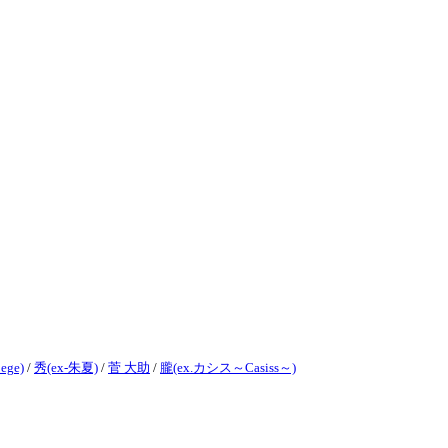
ege)
/
秀(ex-朱夏)
/
菅 大助
/
朧(ex.カシス～Casiss～)