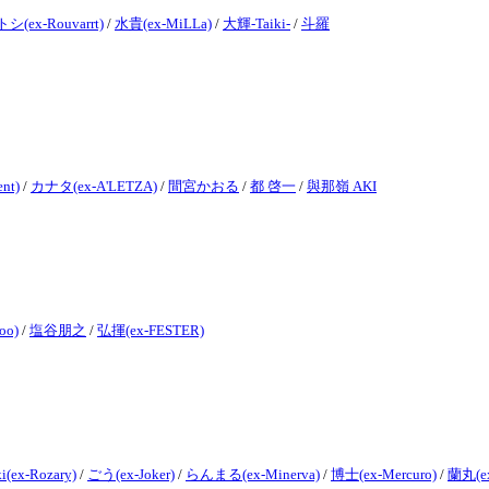
シ(ex-Rouvarrt)
/
水貴(ex-MiLLa)
/
大輝-Taiki-
/
斗羅
nt)
/
カナタ(ex-A'LETZA)
/
間宮かおる
/
都 啓一
/
與那嶺 AKI
oo)
/
塩谷朋之
/
弘揮(ex-FESTER)
ki(ex-Rozary)
/
ごう(ex-Joker)
/
らんまる(ex-Minerva)
/
博士(ex-Mercuro)
/
蘭丸(ex