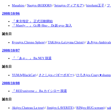
Masahiro
/
Nao(ex-IRODORI)
/
Setsu(ex-ディアモア)
/
hirofumi王子
/
フト
2008/10/06
『 東京指定 』 正式活動開始
『 Marely， 』 Gt.柊-Shu-、Dr.妖-aya- 加入
誕生日
Kyou(ex.Chrono Sphere)
/
TAKA(ex-La'cryma Christi)
/
あき(ex-Ambivale
2008/10/07
『 「あゃ」 』 Ba.NEY 脱退
誕生日
YUMA(BlackCat)
/
さとし(ex-バギーボギー)
/
ひろき(ex-Crazy★shamp
2008/10/08
『 RED universe 』 Ba.カイシロー 脱退
誕生日
Aki(ex.Chateau La tour)
/
Jimi(ex-LAVERITE)
/
RIN(ex-BUG scream)
/
sa