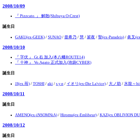
2008/10/09
『 Pizzcato. 』 解散(Shibuya O-Crest)
誕生日
GAKU(ex-GEEK)
/
SUNAO
/
亜希乃
/
慧
/
裟夜
/
聖(ex-Paradeis)
/
眞叉(ex
2008/10/10
『 字伏 』 Gt.右 加入(本八幡ROUTE14)
『 十神 』 Vo.Agato 正式加入(池袋CYBER)
誕生日
JJ(ex.苺)
/
TOSHI
/
aki
/
s.y.n
/
イオリ(ex-Die La'vice)
/
大ノ助
/
氷龍～hi
2008/10/11
誕生日
AMENO(ex-iNSOMNiA)
/
Hiromu(ex-Emlibeur)
/
KAZ(ex.OBLIVION DU
2008/10/12
誕生日