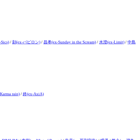
Sics)
/
刻(ex-バビロン)
/
昌孝(ex-Sunday in the Scream)
/
水澄(ex-Limit)
/
中島
Karma rain)
/
終(ex-AxiA)