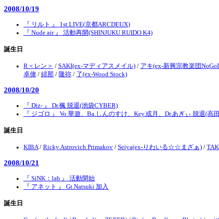
2008/10/19
『 リルト 』 1st.LIVE(京都ARCDEUX)
『 Nude air 』 活動再開(SHINJUKU RUIDO K4)
誕生日
R＜レン＞
/
SAKI(ex-マディアスメイル)
/
アキ(ex-新興宗教楽団NoGoD
卓偉
/
緋那
/
隆祢
/
了(ex-Wood Stock)
2008/10/20
『 Diz- 』 Dr.楓 脱退(池袋CYBER)
『 ジゴロ 』 Vo.華遊、Ba.しんのすけ、Key.或月、Dr.あぎぃ 脱退(高
誕生日
KIBA
/
Ricky Astrovich Primakov
/
Seiya(ex-りわいる☆☆まざぁ)
/
TAK
2008/10/21
『 SiNK：lab 』 活動開始
『 アネット 』 Gt.Natsuki 加入
誕生日