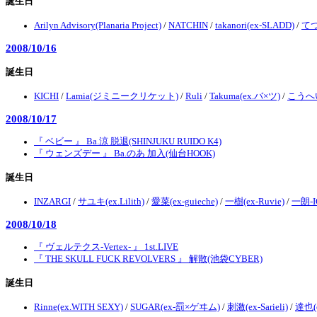
誕生日
Arilyn Advisory(Planaria Project)
/
NATCHIN
/
takanori(ex-SLADD)
/
てつ
2008/10/16
誕生日
KICHI
/
Lamia(ジミニークリケット)
/
Ruli
/
Takuma(ex.バ×ツ)
/
こうへい(
2008/10/17
『 ベビー 』 Ba.涼 脱退(SHINJUKU RUIDO K4)
『 ウェンズデー 』 Ba.のあ 加入(仙台HOOK)
誕生日
INZARGI
/
サユキ(ex.Lilith)
/
愛菜(ex-guieche)
/
一樹(ex-Ruvie)
/
一朗-I
2008/10/18
『 ヴェルテクス-Vertex- 』 1st.LIVE
『 THE SKULL FUCK REVOLVERS 』 解散(池袋CYBER)
誕生日
Rinne(ex.WITH SEXY)
/
SUGAR(ex-罰×ゲヰム)
/
刺激(ex-Sarieli)
/
達也(