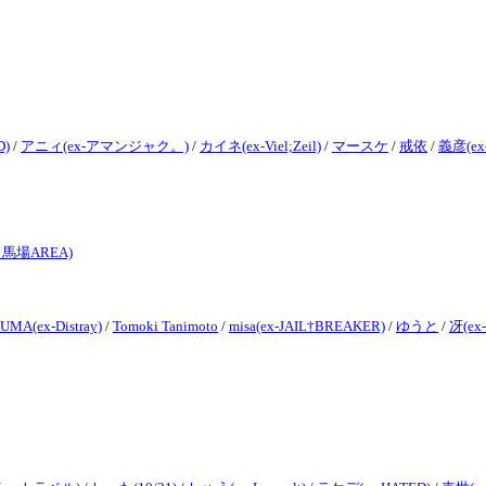
)
/
アニィ(ex-アマンジャク。)
/
カイネ(ex-Viel;Zeil)
/
マースケ
/
戒依
/
義彦(ex-
田馬場AREA)
UMA(ex-Distray)
/
Tomoki Tanimoto
/
misa(ex-JAIL†BREAKER)
/
ゆうと
/
冴(ex-