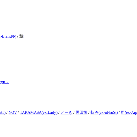
-BrandΦ)
/
慧
!
ryu～
ST)
/
NOV
/
TAKAMASA(ex.Lady)
/
とーき
/
黒田司
/
斬円(ex-uNruSt)
/
司(ex-Arp