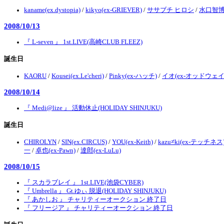
kaname(ex.dystopia)
/
kikyo(ex-GRIEVER)
/
ササブチ ヒロシ
/
水口智
2008/10/13
『 L-seven 』 1st.LIVE(高崎CLUB FLEEZ)
誕生日
KAORU
/
Kousei(ex.Le'cheri)
/
Pinky(ex-ハッチ)
/
イオ(ex-オッドウェイ
2008/10/14
『 Medi@lize 』 活動休止(HOLIDAY SHINJUKU)
誕生日
CHIROLYN
/
SIN(ex.CIRCUS)
/
YOU(ex-Keith)
/
kazu≠ki(ex-テッチネス
一
/
卓也(ex-Pawn)
/
達郎(ex-LuLu)
2008/10/15
『 スカラブレイ 』 1st.LIVE(池袋CYBER)
『 Umbrella 』 Gt.ゆぃ 脱退(HOLIDAY SHINJUKU)
『 あかしお 』 チャリティーオークション 終了日
『 フリージア 』 チャリティーオークション 終了日