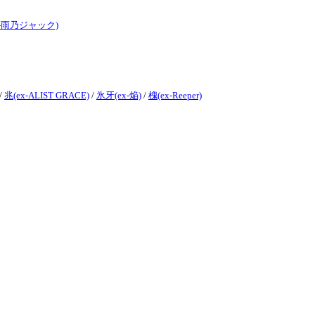
x-雨乃ジャック)
/
兆(ex-ALIST GRACE)
/
氷牙(ex-焔)
/
槐(ex-Reeper)