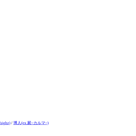
sighz)
/
博人(ex.屍~カルマ~)