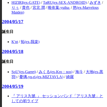
HIZIRI(ex-GATE)
/
TøRU(ex-SEX-ANDROID)
/
みずき
/
りぅ
/
貴也
/
宮北 潤
/
唯依葉-yuiha-
/
悠(ex-Marvelous
Maiden)
2004/05/17
誕生日
K'nt
/
拓(ex-我楽)
2004/05/18
誕生日
SoU'(ex-Garret)
/
みくる(ex-Kro：nos)
/
海斗
/
大地(ex-黒
羽)
/
憂璃-yu-ri-(ex-MIZTAVLA)
/
綺羅
2004/05/19
『 アリス九號. 』 セッションバンド「アリス九號」と
しての初ライブ