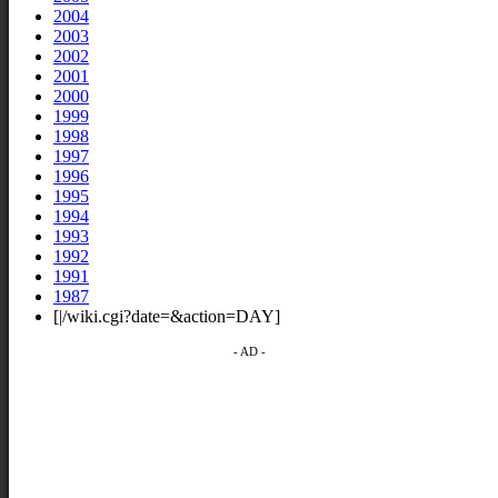
2004
2003
2002
2001
2000
1999
1998
1997
1996
1995
1994
1993
1992
1991
1987
[|/wiki.cgi?date=&action=DAY]
- AD -