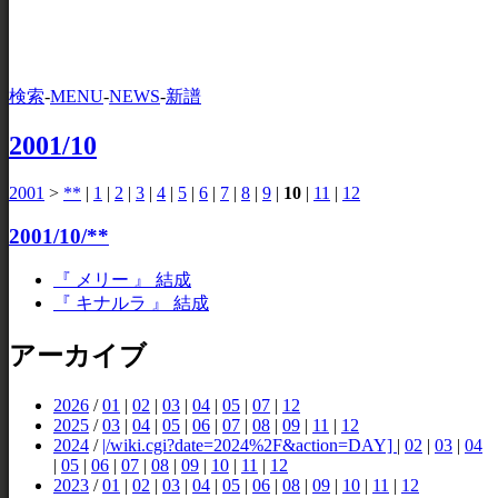
検索
-
MENU
-
NEWS
-
新譜
2001/10
2001
>
**
|
1
|
2
|
3
|
4
|
5
|
6
|
7
|
8
|
9
|
10
|
11
|
12
2001/10/**
『 メリー 』 結成
『 キナルラ 』 結成
アーカイブ
2026
/
01
|
02
|
03
|
04
|
05
|
07
|
12
2025
/
03
|
04
|
05
|
06
|
07
|
08
|
09
|
11
|
12
2024
/
|/wiki.cgi?date=2024%2F&action=DAY]
|
02
|
03
|
04
|
05
|
06
|
07
|
08
|
09
|
10
|
11
|
12
2023
/
01
|
02
|
03
|
04
|
05
|
06
|
08
|
09
|
10
|
11
|
12