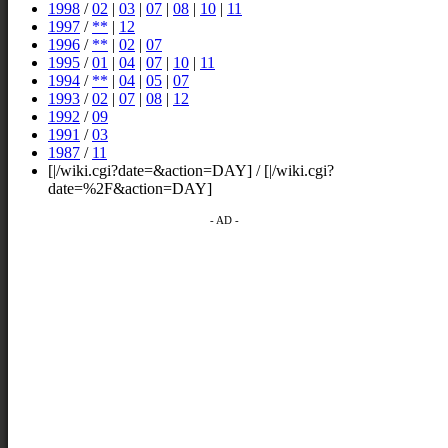
1998
/
02
|
03
|
07
|
08
|
10
|
11
1997
/
**
|
12
1996
/
**
|
02
|
07
1995
/
01
|
04
|
07
|
10
|
11
1994
/
**
|
04
|
05
|
07
1993
/
02
|
07
|
08
|
12
1992
/
09
1991
/
03
1987
/
11
[|/wiki.cgi?date=&action=DAY] / [|/wiki.cgi?
date=%2F&action=DAY]
- AD -