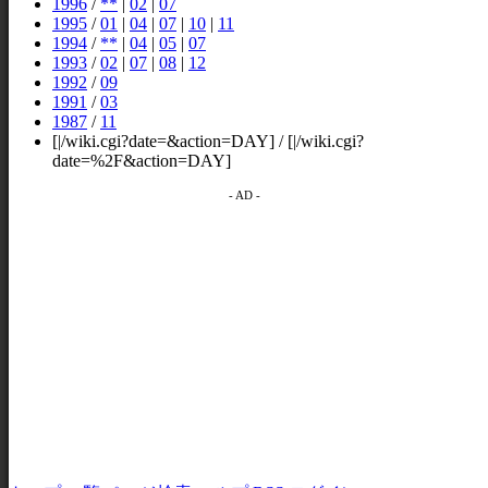
1996
/
**
|
02
|
07
1995
/
01
|
04
|
07
|
10
|
11
1994
/
**
|
04
|
05
|
07
1993
/
02
|
07
|
08
|
12
1992
/
09
1991
/
03
1987
/
11
[|/wiki.cgi?date=&action=DAY] / [|/wiki.cgi?
date=%2F&action=DAY]
- AD -