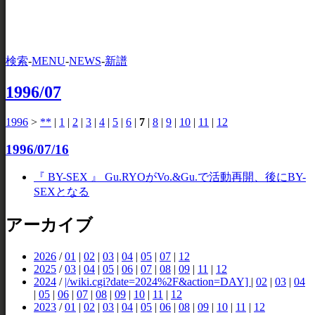
検索
-
MENU
-
NEWS
-
新譜
1996/07
1996
>
**
|
1
|
2
|
3
|
4
|
5
|
6
|
7
|
8
|
9
|
10
|
11
|
12
1996/07/16
『 BY-SEX 』 Gu.RYOがVo.&Gu.で活動再開、後にBY-
SEXとなる
アーカイブ
2026
/
01
|
02
|
03
|
04
|
05
|
07
|
12
2025
/
03
|
04
|
05
|
06
|
07
|
08
|
09
|
11
|
12
2024
/
|/wiki.cgi?date=2024%2F&action=DAY]
|
02
|
03
|
04
|
05
|
06
|
07
|
08
|
09
|
10
|
11
|
12
2023
/
01
|
02
|
03
|
04
|
05
|
06
|
08
|
09
|
10
|
11
|
12