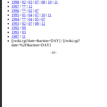
1998
/
02
|
03
|
07
|
08
|
10
|
11
1997
/
**
|
12
1996
/
**
|
02
|
07
1995
/
01
|
04
|
07
|
10
|
11
1994
/
**
|
04
|
05
|
07
1993
/
02
|
07
|
08
|
12
1992
/
09
1991
/
03
1987
/
11
[|/wiki.cgi?date=&action=DAY] / [|/wiki.cgi?
date=%2F&action=DAY]
- AD -