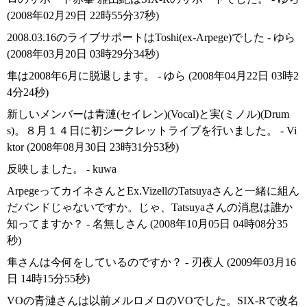
(2008年02月29日 22時55分37秒)
2008.03.16のライブサポートはToshi(ex-Arpege)でした - ゆら
(2008年03月20日 03時29分34秒)
隼は2008年6月に脱退します。 - ゆら (2008年04月22日 03時2
4分24秒)
新しいメンバーは青漣(セイレン)(Vocal)と実(ミノル)(Drum
s)。８月１４日に初シークレットライブを行いました。 - Vi
ktor (2008年08月30日 23時31分53秒)
反映しました。 - kuwa
ArpegeってカイネさんとEx.VizellのTatsuyaさんと一緒に組ん
だバンドじゃないですか。じゃ、Tatsuyaさんの消息は誰か
知ってますか？ - 名無しさん (2008年10月05日 04時08分35
秒)
隼さんは今何をしているのですか？ - 刃夜人 (2009年03月16
日 14時15分55秒)
VOの青漣さんは以前メルロメロのVOでした。SIX-Rで改名