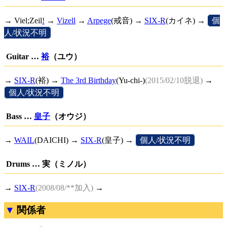
→
Viel;Zeil
!
→
Vizell
→
Arpege
(戒音) →
SIX-R
(カイネ) →
[
個
人/状況不明
]
Guitar …
裕
（ユウ）
→
SIX-R
(裕) →
The 3rd Birthday
(Yu-chi-)
(2015/02/10脱退)
→
[
個人/状況不明
]
Bass …
皇子
（オウジ）
→
WAIL
(DAICHI) →
SIX-R
(皇子) →
[
個人/状況不明
]
Drums … 実（ミノル）
→
SIX-R
(2008/08/**加入)
→
関係者