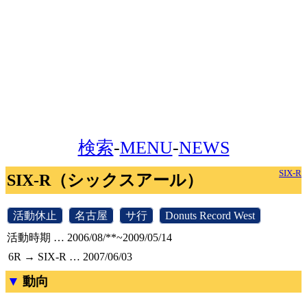
検索
-
MENU
-
NEWS
SIX-R
SIX-R（シックスアール）
[
活動休止
]
[
名古屋
]
[
サ行
]
[
Donuts Record West
]
活動時期 … 2006/08/**~2009/05/14
6R → SIX-R … 2007/06/03
動向