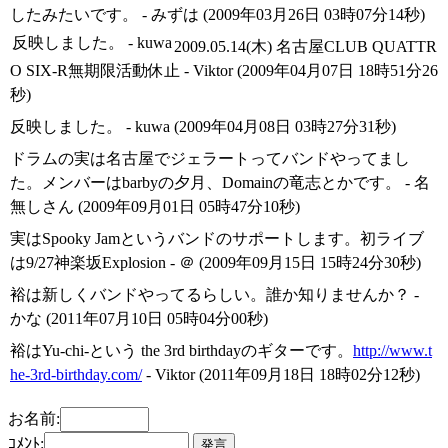
したみたいです。 - みずは (2009年03月26日 03時07分14秒)
反映しました。 - kuwa
2009.05.14(木) 名古屋CLUB QUATTR
O SIX-R無期限活動休止 - Viktor (2009年04月07日 18時51分26
秒)
反映しました。 - kuwa (2009年04月08日 03時27分31秒)
ドラムの実は名古屋でジェラートってバンドやってまし
た。メンバーはbarbyの夕月、Domainの竜志とかです。 - 名
無しさん (2009年09月01日 05時47分10秒)
実はSpooky Jamというバンドのサポートします。初ライブ
は9/27神楽坂Explosion - ＠ (2009年09月15日 15時24分30秒)
裕は新しくバンドやってるらしい。誰か知りませんか？ -
かな (2011年07月10日 05時04分00秒)
裕はYu-chi-という the 3rd birthdayのギターです。
http://www.t
he-3rd-birthday.com/
- Viktor (2011年09月18日 18時02分12秒)
お名前:
ｺﾒﾝﾄ: