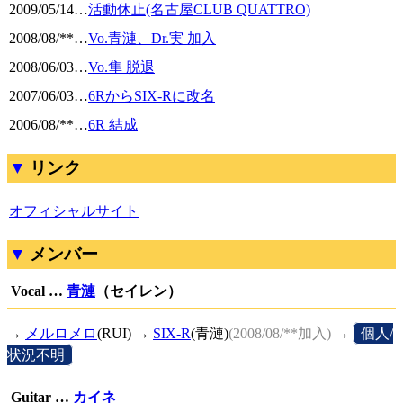
2009/05/14
…
活動休止(名古屋CLUB QUATTRO)
2008/08/**
…
Vo.青漣、Dr.実 加入
2008/06/03
…
Vo.隼 脱退
2007/06/03
…
6RからSIX-Rに改名
2006/08/**
…
6R 結成
リンク
オフィシャルサイト
メンバー
Vocal …
青漣
（セイレン）
→
メルロメロ
(RUI) →
SIX-R
(青漣)
(2008/08/**加入)
→
[
個人/
状況不明
]
Guitar …
カイネ