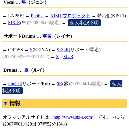
Vocal …
隼
（ジュン）
→
LAPSE
!
→
Phobia
→
KISUIプロジェクト
→
希≠雅
!
(KISUI)
→
SIX-R
(隼)
(2008/06/03脱退)
→
[
個人/状況不明
]
サポートDrums …
零名
（レイナ）
→ CROSS →
S
(REINA) →
SIX-R
(サポート/零名)
(2007/06/03~2007/12/22)
→
S
、
SL-R
Drums …
累
（ルイ）
→
Phobia
(サポート/Rui) →
6R
(累)
(2007/04/14脱退)
→
[
個人/
状況不明
]
情報
オフィシアルサイトは
http://www.six-r.com/
です。 - ゆら
(2007年01月28日 07時52分18秒)