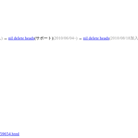
入)
→
nil delete heads
(サポート)
(2010/06/04~)
→
nil delete heads
(2010/08/18加入
859654.html