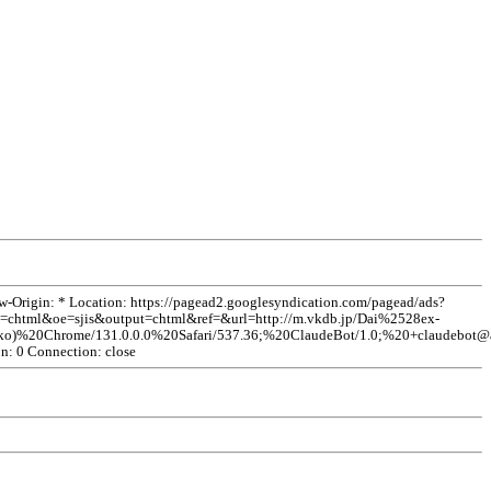
rigin: * Location: https://pagead2.googlesyndication.com/pagead/ads?
html&oe=sjis&output=chtml&ref=&url=http://m.vkdb.jp/Dai%2528ex-
%20Chrome/131.0.0.0%20Safari/537.36;%20ClaudeBot/1.0;%
20+claudebot@
on: 0 Connection: close