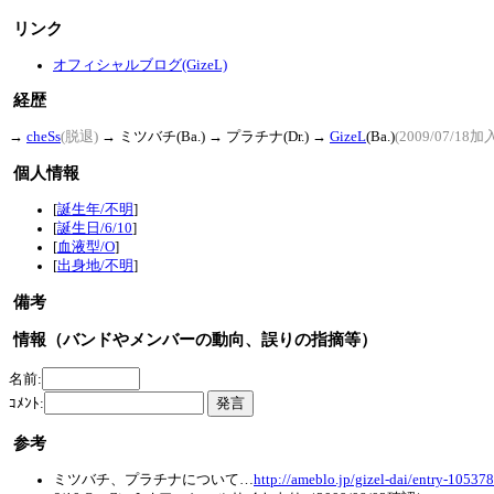
リンク
オフィシャルブログ(GizeL)
経歴
→
cheSs
(脱退)
→ ミツバチ(Ba.) → プラチナ(Dr.) →
GizeL
(Ba.)
(2009/07/18加
個人情報
[
誕生年/不明
]
[
誕生日/6/10
]
[
血液型/O
]
[
出身地/不明
]
備考
情報（バンドやメンバーの動向、誤りの指摘等）
名前:
ｺﾒﾝﾄ:
参考
ミツバチ、プラチナについて…
http://ameblo.jp/gizel-dai/entry-10537