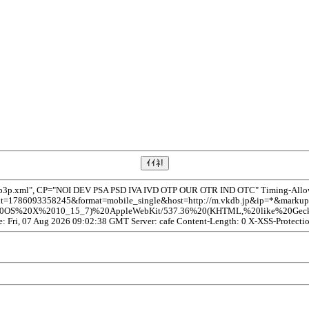
/p3p.xml", CP="NOI DEV PSA PSD IVA IVD OTP OUR OTR IND OTC" Timing-Allow-O
=1786093358245&format=mobile_single&host=http://m.vkdb.jp&ip=*&markup=c
%20OS%20X%2010_15_7)%20AppleWebKit/537.36%20(KHTML,%20like%20Gecko)
te: Fri, 07 Aug 2026 09:02:38 GMT Server: cafe Content-Length: 0 X-XSS-Protecti