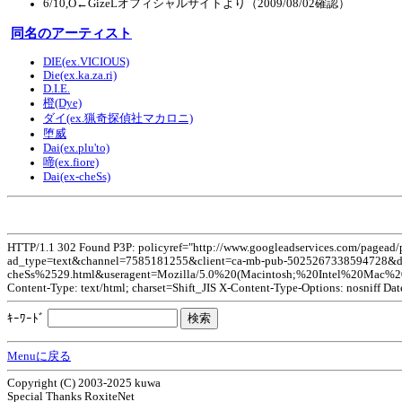
6/10,O←GizeLオフィシャルサイトより（2009/08/02確認）
同名のアーティスト
DIE(ex.VICIOUS)
Die(ex.ka.za.ri)
D.I.E.
橙(Dye)
ダイ(ex.猟奇探偵社マカロニ)
堕威
Dai(ex.plu'to)
啼(ex.fiore)
Dai(ex-cheSs)
HTTP/1.1 302 Found P3P: policyref="http://www.googleadservices.com/pagead
ad_type=text&channel=7585181255&client=ca-mb-pub-5025267338594728&dt
cheSs%2529.html&useragent=Mozilla/5.0%20(Macintosh;%20Intel%20Mac
Content-Type: text/html; charset=Shift_JIS X-Content-Type-Options: nosniff Da
ｷｰﾜｰﾄﾞ
Menuに戻る
Copyright (C) 2003-2025 kuwa
Special Thanks RoxiteNet