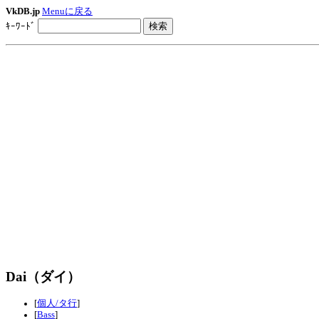
VkDB.jp
Menuに戻る
ｷｰﾜｰﾄﾞ
Dai（ダイ）
[
個人/タ行
]
[
Bass
]