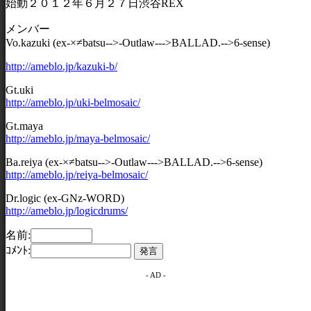
始動２０１２年６月２７日渋谷REX
メンバー
Vo.kazuki (ex-×≠batsu-->-Outlaw--->BALLAD.-->6-sense)
http://ameblo.jp/kazuki-b/
Gt.uki
http://ameblo.jp/uki-belmosaic/
Gt.maya
http://ameblo.jp/maya-belmosaic/
Ba.reiya (ex-×≠batsu-->-Outlaw--->BALLAD.-->6-sense)
http://ameblo.jp/reiya-belmosaic/
Dr.logic (ex-GNz-WORD)
http://ameblo.jp/logicdrums/
名前:
ｺﾒﾝﾄ:
- AD -