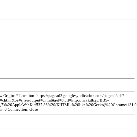
rigin: * Location: https://pagead2.googlesyndication.com/pagead/ads?
html&oe=sjis&output=chtml&ref=&url=http://m.vkdb.jp/BBS-
0AppleWebKit/537.36%20(KHTML,%20like%20Gecko)%20Chrome/131.0.0.0
on: 0 Connection: close