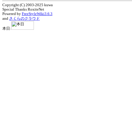
Copyright (C) 2003-2025 kuwa
Special Thanks RoxiteNet
Powered by
FreeStyleWiki3.6.3
and
さくらのクラウド
本日: