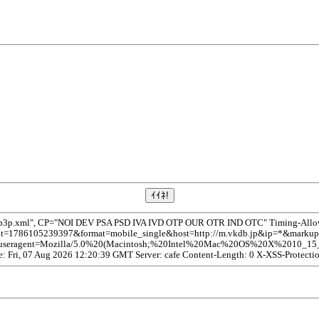
/p3p.xml", CP="NOI DEV PSA PSD IVA IVD OTP OUR OTR IND OTC" Timing-Allow-O
1786105239397&format=mobile_single&host=http://m.vkdb.jp&ip=*&markup=c
nt=Mozilla/5.0%20(Macintosh;%20Intel%20Mac%20OS%20X%2010_15_7)%2
te: Fri, 07 Aug 2026 12:20:39 GMT Server: cafe Content-Length: 0 X-XSS-Protecti