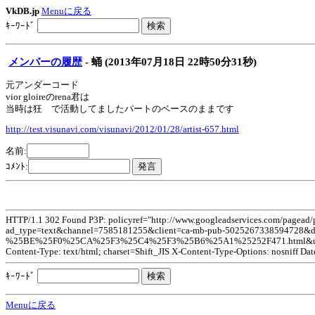
VkDB.jp
Menuに戻る
ｷｰﾜｰﾄﾞ
メンバーの履歴
- 蛹 (2013年07月18日 22時50分31秒)
元アンダーコード
vior gloireのrena君は
当時は狂 で活動してましたパートのベースのままです
http://test.visunavi.com/visunavi/2012/01/28/artist-657.html
名前:
ｺﾒﾝﾄ:
HTTP/1.1 302 Found P3P: policyref="http://www.googleadservices.com/pagead
ad_type=text&channel=7585181255&client=ca-mb-pub-5025267338594728&dt=
%25BE%25F0%25CA%25F3%25C4%25F3%25B6%25A1%25252F471.html&userage
Content-Type: text/html; charset=Shift_JIS X-Content-Type-Options: nosniff Da
ｷｰﾜｰﾄﾞ
Menuに戻る